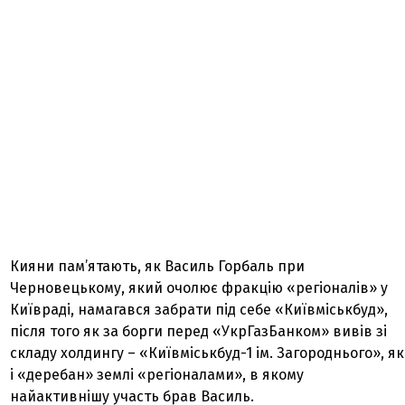
Кияни пам’ятають, як Василь Горбаль при
Черновецькому, який очолює фракцію «регіоналів» у
Київраді, намагався забрати під себе «Київміськбуд»,
після того як за борги перед «УкрГазБанком» вивів зі
складу холдингу – «Київміськбуд-1 ім. Загороднього», як
і «деребан» землі «регіоналами», в якому
найактивнішу участь брав Василь.