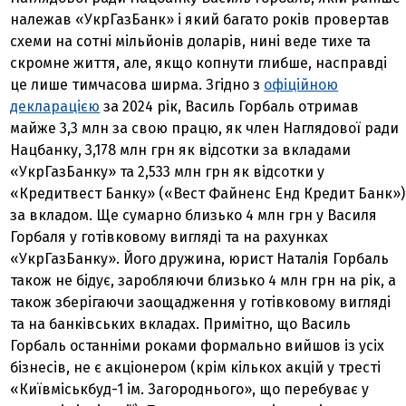
належав «УкрГазБанк» і який багато років провертав
схеми на сотні мільйонів доларів, нині веде тихе та
скромне життя, але, якщо копнути глибше, насправді
це лише тимчасова ширма. Згідно з
офіційною
декларацією
за 2024 рік, Василь Горбаль отримав
майже 3,3 млн за свою працю, як член Наглядової ради
Нацбанку, 3,178 млн грн як відсотки за вкладами
«УкрГазБанку» та 2,533 млн грн як відсотки у
«Кредитвест Банку» («Вест Файненс Енд Кредит Банк»)
за вкладом. Ще сумарно близько 4 млн грн у Василя
Горбаля у готівковому вигляді та на рахунках
«УкрГазБанку». Його дружина, юрист Наталія Горбаль
також не бідує, заробляючи близько 4 млн грн на рік, а
також зберігаючи заощадження у готівковому вигляді
та на банківських вкладах. Примітно, що Василь
Горбаль останніми роками формально вийшов із усіх
бізнесів, не є акціонером (крім кількох акцій у тресті
«Київміськбуд-1 ім. Загороднього», що перебуває у