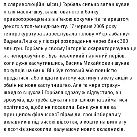
післяреволюційні місяці Горбаль сильно запанікував
після маски-шоу, влаштованого в банку
правоохоронцями з виїмкою документів та арештом
декого з топ-менеджменту. 17 червня 2005 року
генпрокуратура заарештувала голову «Укргазбанку»
Вадима Ляшка у підозрі розкрадання через банк 300
млн.грн. Горбаль у своєму інтерв’ю охарактеризував це
як непорозуміння. Був невеликий панічний період,
коли дуже засмутившись, Василь Михайлович шукав
покупців на банк. Він був готовий або повністю
продатися, або віддати вагому частину пакету акцій в
обмін на нове заступництво. Але та «ера страху»
швидко вщухла і Горбаля одразу ж відпустило, він
зрозумів, що треба шукати нові шляхи та займатися
політикою, щоби не посадили. Банк уже діяв за
принципом фінансової піраміди: гроші збирали у
вкладників під високі відсотки, а кошти на виплату
відсотків знаходили, залучаючи нових вкладників.