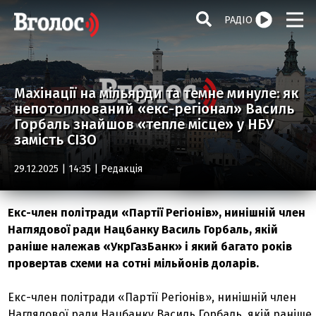
РАДІО
Махінації на мільярди та темне минуле: як
непотоплюваний «екс-регіонал» Василь
Горбаль знайшов «тепле місце» у НБУ
замість СІЗО
29.12.2025 | 14:35 |
Редакція
Екс-член політради «Партії Регіонів», нинішній член
Наглядової ради Нацбанку Василь Горбаль, якій
раніше належав «УкрГазБанк» і який багато років
провертав схеми на сотні мільйонів доларів.
Екс-член політради «Партії Регіонів», нинішній член
Наглядової ради Нацбанку Василь Горбаль, якій раніше