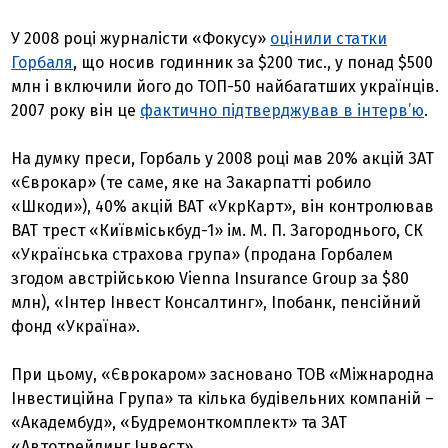
У 2008 році журналісти «Фокусу»
оцінили статки
Горбаля
, що носив годинник за $200 тис., у понад $500
млн і включили його до ТОП-50 найбагатших українців.
2007 року він це
фактично підтверджував в інтерв’ю
.
На думку преси, Горбаль у 2008 році мав 20% акцій ЗАТ
«Єврокар» (те саме, яке на Закарпатті робило
«Шкоди»), 40% акцій ВАТ «УкрКарт», він контролював
ВАТ трест «Київміськбуд-1» ім. М. П. Загороднього, СК
«Українська страхова група» (продана Горбалем
згодом австрійською Vienna Insurance Group за $80
млн), «Інтер Інвест Консалтинг», Іпобанк, пенсійний
фонд «Україна».
При цьому, «Єврокаром» засновано ТОВ «Міжнародна
Інвестиційна Група» та кілька будівельних компаній –
«Академбуд», «Будремонткомплект» та ЗАТ
«Автотрейдинг Інвест».