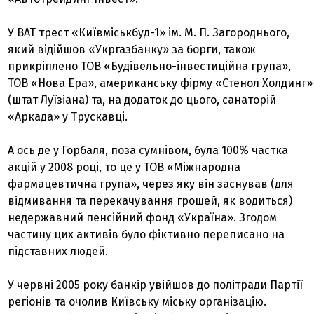
У ВАТ трест «Київміськбуд-1» ім. М. П. Загороднього,
який відійшов «Укргазбанку» за борги, також
прикріплено ТОВ «Будівельно-інвестиційна група»,
ТОВ «Нова Ера», американську фірму «Стенол Холдинг»
(штат Луїзіана) та, на додаток до цього, санаторій
«Аркада» у Трускавці.
А ось де у Горбаля, поза сумнівом, була 100% частка
акцій у 2008 році, то це у ТОВ «Міжнародна
фармацевтична група», через яку він заснував (для
відмивання та перекачування грошей, як водиться)
недержавний пенсійний фонд «Україна». Згодом
частину цих активів було фіктивно переписано на
підставних людей.
У червні 2005 року банкір увійшов до політради Партії
регіонів та очолив Київську міську організацію.