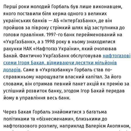
Перші роки молодий Горбаль був лише виконавцем,
якого поставили біля керма одного з великих
українських банків — АБ «ІнтерГазБанк», де він
пройшов за півроку стрімкий шлях від заступника до
голови правління. 1997-го банк перейменований на
«УкрГазБанк», а з 1998 року в ньому знаходилися
рахунки НАК «Нафтогаз України», який очолював
Бакай. Фактично УкрГазБанк обслуговував
нафтогазові
схеми Ігоря Бакая, відмиваючи десятки мільйонів
доларів
. Саме в «Укргазбанку» Горбаль став по-
справжньому нарощувати власний капітал. За його
словами, він отримав певний пакет акцій як премію за
успішний розвиток банку, згодом Ігор Бакай передав
йому в управління весь банк.
Через Бакая Горбаль знайомитися з багатьма
політиками та «бізнесменами», близькими до
нафтогазового розпилу, наприклад Валерієм Акопяном,