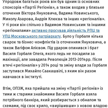
Упродовж багатьох років він був одним із основних
спонсорів «Партії Регіонів», а також входив у близьке
оточення Віктора Януковича, Вадима Новинського,
Миколу Азарова, Андрія Клюєва та інших «регіоналів».
У ті роки він спільно з Вадимом Новинським та іншими
«регіоналами»
активно просував діяльність РПЦ та
УПЦ Московського патріархату
. Було у Горбаля кілька
сварок та бізнес-конфліктів із оточенням Януковича, а
також Вагіфом Алієвом. Під ударом опинився і брат
Василя Горбаля Олега, якого ледь не посадили за
махінації, але завадила Революція 2013-2014рр. Після
втечі «регіоналів» у 2014 році та зміну влади за Горбаля
заступився Михайло Саакашвілі, з яким він разом
навчався в інституті.
Втім, ОПЗЖ, яка прийшла на зміну «Партії регіонів» із
тими ж старими знайомими Василя Горбаля взяла
потрібного банкіра, який розбирається з обналом та
схемами, під своє крило, «вирішивши» з новою владою