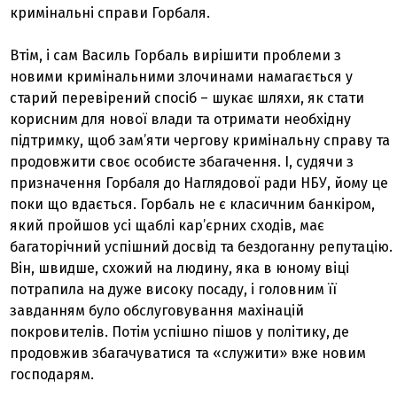
кримінальні справи Горбаля.
Втім, і сам Василь Горбаль вирішити проблеми з
новими кримінальними злочинами намагається у
старий перевірений спосіб – шукає шляхи, як стати
корисним для нової влади та отримати необхідну
підтримку, щоб зам’яти чергову кримінальну справу та
продовжити своє особисте збагачення. І, судячи з
призначення Горбаля до Наглядової ради НБУ, йому це
поки що вдається. Горбаль не є класичним банкіром,
який пройшов усі щаблі кар’єрних сходів, має
багаторічний успішний досвід та бездоганну репутацію.
Він, швидше, схожий на людину, яка в юному віці
потрапила на дуже високу посаду, і головним її
завданням було обслуговування махінацій
покровителів. Потім успішно пішов у політику, де
продовжив збагачуватися та «служити» вже новим
господарям.