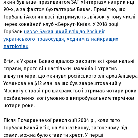
який був віце-президентом ЗАТ «Інтергаз» наприкінці
90-х, а за фактом бухгалтером Бакая. Примітно, що
Горбаль і Акопян досі підтримують зв’язок, у тому числі
через хокейний клуб «Беркут-Київ». У 2018 році
Горбаль
назве Бакая, який втік до Росії від
українського правосуддя, «одним із найкращих
патріотів»
.
Втім, в Україні Бакаю вдалося закрити всі кримінальні
справи, проте він настільки нахабнів і втратив
відчуття міри, що «кинув» російського олігарха Алішера
Усманова на $12 млн, за що був заарештований у
Москві у справі про шахрайство і отримав чотири роки
позбавлення волі умовно з випробувальним терміном
чотири роки.
Після Помаранчевої революції 2004 р., коли тато
Горбаля Бакай втік, на УкрГазБанку, заточеному під
схеми, можна було ставити хрест. У перші