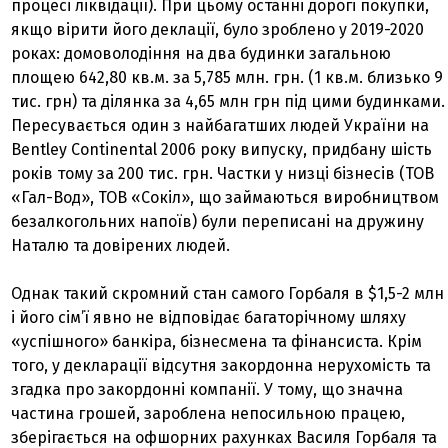
процесі ліквідації). При цьому останні дорогі покупки,
якщо вірити його деклації, було зроблено у 2019-2020
роках: домоволодіння на два будинки загальною
площею 642,80 кв.м. за 5,785 млн. грн. (1 кв.м. близько 9
тис. грн) та ділянка за 4,65 млн грн під цими будинками.
Пересувається один з найбагатших людей України на
Bentley Continental 2006 року випуску, придбану шість
років тому за 200 тис. грн. Частки у низці бізнесів (ТОВ
«Гал-Вод», ТОВ «Сокіл», що займаються виробництвом
безалкогольних напоїв) були переписані на дружину
Наталю та довірених людей.
Однак такий скромний стан самого Горбаля в $1,5-2 млн
і його сім’ї явно не відповідає багаторічному шляху
«успішного» банкіра, бізнесмена та фінансиста. Крім
того, у декларації відсутня закордонна нерухомість та
згадка про закордонні компанії. У тому, що значна
частина грошей, зароблена непосильною працею,
зберігається на офшорних рахунках Василя Горбаля та