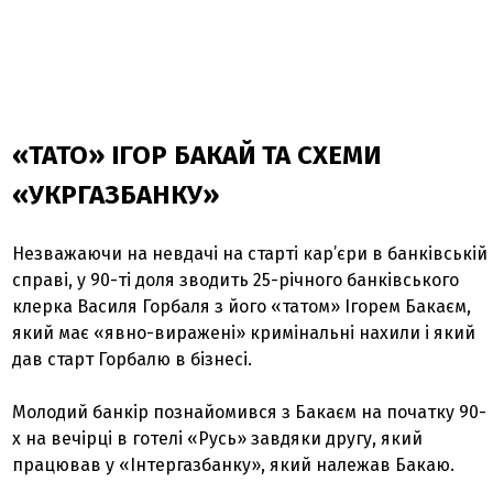
«ТАТО» ІГОР БАКАЙ ТА СХЕМИ
«УКРГАЗБАНКУ»
Незважаючи на невдачі на старті кар’єри в банківській
справі, у 90-ті доля зводить 25-річного банківського
клерка Василя Горбаля з його «татом» Ігорем Бакаєм,
який має «явно-виражені» кримінальні нахили і який
дав старт Горбалю в бізнесі.
Молодий банкір познайомився з Бакаєм на початку 90-
х на вечірці в готелі «Русь» завдяки другу, який
працював у «Інтергазбанку», який належав Бакаю.