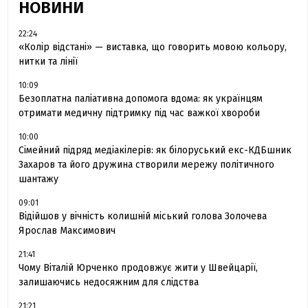
НОВИНИ
22:24
«Колір відстані» — виставка, що говорить мовою кольору,
нитки та лінії
10:09
Безоплатна паліативна допомога вдома: як українцям
отримати медичну підтримку під час важкої хвороби
10:00
Сімейний підряд медіакілерів: як білоруський екс-КДБшник
Захаров та його дружина створили мережу політичного
шантажу
09:01
Відійшов у вічність колишній міський голова Золочева
Ярослав Максимович
21:41
Чому Віталій Юрченко продовжує жити у Швейцарії,
залишаючись недосяжним для слідства
21:21