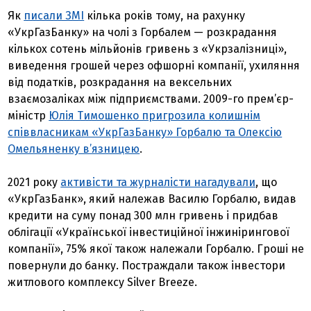
Як
писали ЗМІ
кілька років тому, на рахунку
«УкрГазБанку» на чолі з Горбалем — розкрадання
кількох сотень мільйонів гривень з «Укрзалізниці»,
виведення грошей через офшорні компанії, ухиляння
від податків, розкрадання на вексельних
взаємозаліках між підприємствами. 2009-го прем’єр-
міністр
Юлія Тимошенко пригрозила колишнім
співвласникам «УкрГазБанку» Горбалю та Олексію
Омельяненку в’язницею
.
2021 року
активісти та журналісти нагадували
, що
«УкрГазБанк», який належав Василю Горбалю, видав
кредити на суму понад 300 млн гривень і придбав
облігації «Української інвестиційної інжинірингової
компанії», 75% якої також належали Горбалю. Гроші не
повернули до банку. Постраждали також інвестори
житлового комплексу Silver Breeze.