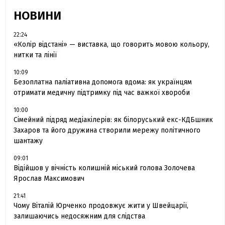
НОВИНИ
22:24
«Колір відстані» — виставка, що говорить мовою кольору,
нитки та лінії
10:09
Безоплатна паліативна допомога вдома: як українцям
отримати медичну підтримку під час важкої хвороби
10:00
Сімейний підряд медіакілерів: як білоруський екс-КДБшник
Захаров та його дружина створили мережу політичного
шантажу
09:01
Відійшов у вічність колишній міський голова Золочева
Ярослав Максимович
21:41
Чому Віталій Юрченко продовжує жити у Швейцарії,
залишаючись недосяжним для слідства