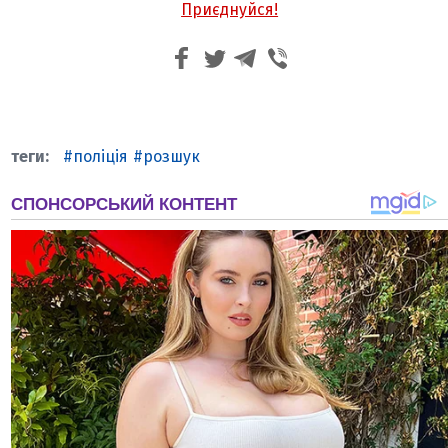
Приєднуйся!
поліція
розшук