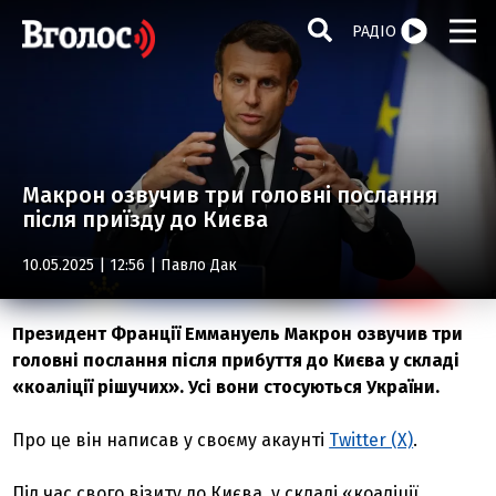
РАДІО
Макрон озвучив три головні послання
після приїзду до Києва
10.05.2025 | 12:56 |
Павло Дак
Президент Франції Еммануель Макрон озвучив три
головні послання після прибуття до Києва у складі
«коаліції рішучих». Усі вони стосуються України.
Про це він написав у своєму акаунті
Twitter (Х)
.
Під час свого візиту до Києва, у складі «коаліції