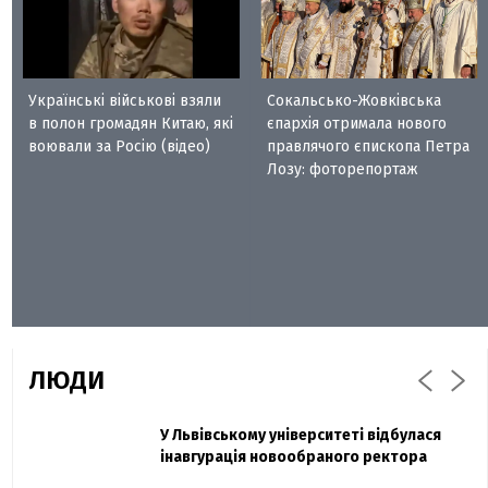
Українські військові взяли
Сокальсько-Жовківська
в полон громадян Китаю, які
єпархія отримала нового
воювали за Росію (відео)
правлячого єпископа Петра
Лозу: фоторепортаж
ЛЮДИ
Захисник "Азовсталі" Діанов вдруге
У Львівському університеті відбулася
Павло Дак
одружився та показав фото з весілля
інавгурація новообраного ректора
«Час не лікує, лише притуплює біль»: