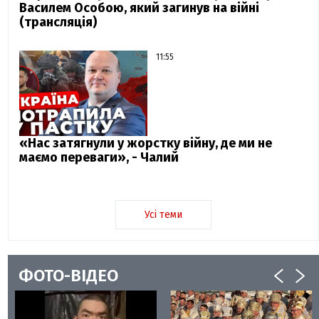
Василем Особою, який загинув на війні
(трансляція)
11:55
«Нас затягнули у жорстку війну, де ми не
маємо переваги», - Чалий
Усі теми
ФОТО-ВІДЕО