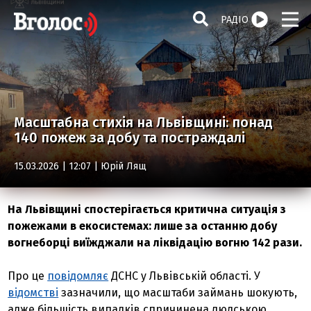
РАДІО
Масштабна стихія на Львівщині: понад
140 пожеж за добу та постраждалі
15.03.2026 | 12:07 |
Юрій Лящ
На Львівщині спостерігається критична ситуація з
пожежами в екосистемах: лише за останню добу
вогнеборці виїжджали на ліквідацію вогню 142 рази.
Про це
повідомляє
ДСНС у Львівській області. У
відомстві
зазначили, що масштаби займань шокують,
адже більшість випадків спричинена людською