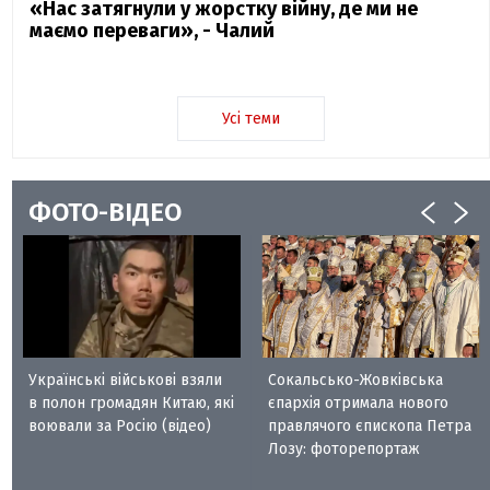
«Нас затягнули у жорстку війну, де ми не
маємо переваги», - Чалий
Усі теми
ФОТО-ВІДЕО
Українські військові взяли
Сокальсько-Жовківська
в полон громадян Китаю, які
єпархія отримала нового
воювали за Росію (відео)
правлячого єпископа Петра
Лозу: фоторепортаж