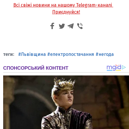
Всі свіжі новини на нашому Telegram-каналі
Приєднуйся!
Львівщина
електропостачання
негода