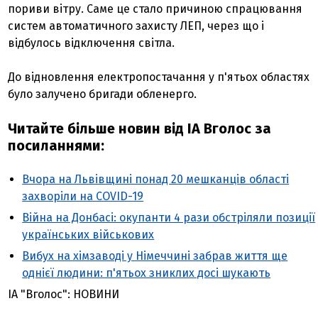
пориви вітру. Саме це стало причиною спрацювання
систем автоматичного захисту ЛЕП, через що і
відбулось відключення світла.
До відновлення електропостачання у п'ятьох областях
було залучено бригади обленерго.
Читайте більше новин від ІА Вголос за
посиланнями:
Вчора на Львівщині понад 20 мешканців області
захворіли на COVID-19
Війна на Донбасі: окупанти 4 рази обстріляли позиції
українських військових
Вибух на хімзаводі у Німеччині забрав життя ще
однієї людини: п'ятьох зниклих досі шукають
ІА "Вголос": НОВИНИ