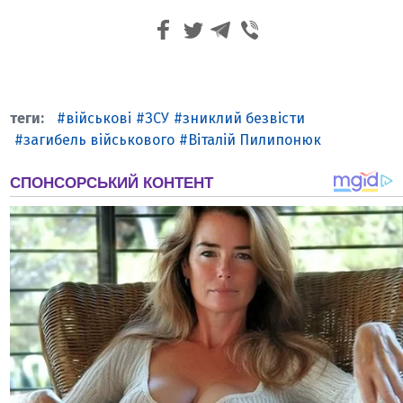
військові
ЗСУ
зниклий безвісти
загибель військового
Віталій Пилипонюк