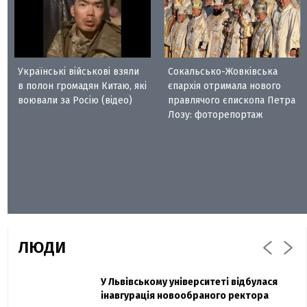
Українські військові взяли
Сокальсько-Жовківська
в полон громадян Китаю, які
єпархія отримала нового
воювали за Росію (відео)
правлячого єпископа Петра
Лозу: фоторепортаж
ЛЮДИ
Захисник "Азовсталі" Діанов вдруге
У Львівському університеті відбулася
Павло Дак
одружився та показав фото з весілля
інавгурація новообраного ректора
«Час не лікує, лише притуплює біль»: