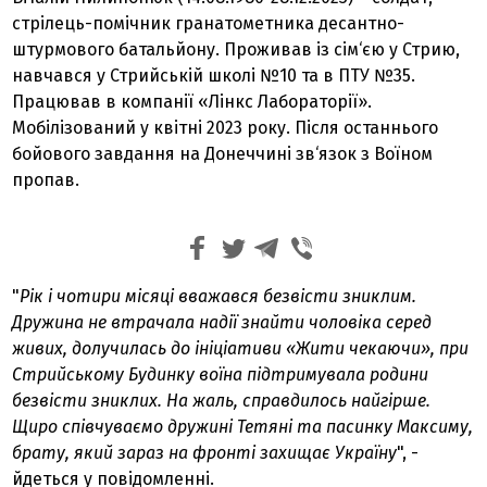
стрілець-помічник гранатометника десантно-
штурмового батальйону. Проживав із сім‘єю у Стрию,
навчався у Стрийській школі №10 та в ПТУ №35.
Працював в компанії «Лінкс Лабораторії».
Мобілізований у квітні 2023 року. Після останнього
бойового завдання на Донеччині зв‘язок з Воїном
пропав.
"
Рік і чотири місяці вважався безвісти зниклим.
Дружина не втрачала надії знайти чоловіка серед
живих, долучилась до ініціативи «Жити чекаючи», при
Стрийському Будинку воїна підтримувала родини
безвісти зниклих. На жаль, справдилось найгірше.
Щиро співчуваємо дружині Тетяні та пасинку Максиму,
брату, який зараз на фронті захищає Україну
", -
йдеться у повідомленні.