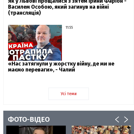
Як у Львові прощалися з зятем Ірини Фаріон -
Василем Особою, який загинув на війні
(трансляція)
11:55
«Нас затягнули у жорстку війну, де ми не
маємо переваги», - Чалий
Усі теми
ФОТО-ВІДЕО