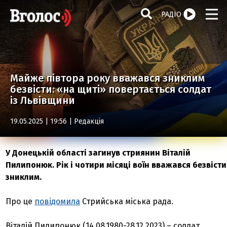
РАДІО
Майже півтора року вважався зниклим
безвісти: «на щиті» повертається солдат
із Львівщини
19.05.2025 | 19:56 |
Редакція
У Донецькій області загинув стриянин Віталій
Пилипонюк. Рік і чотири місяці воїн вважався безвісти
зниклим.
Про це
повідомила
Стрийська міська рада.
Віталій Пилипонюк (14.08.1980-28.12.2023) – солдат,