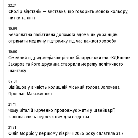
22:24
«Колір відстані» — виставка, що говорить мовою кольору,
нитки та лінії
10:09
Безоплатна паліативна допомога вдома: як українцям
отримати медичну підтримку під час важкої хвороби
10:00
Сімейний підряд медіакілерів: як білоруський екс-КДБшник
Захаров та його дружина створили мережу політичного
шантажу
09:01
Відійшов у вічність колишній міський голова Золочева
Ярослав Максимович
21:41
Чому Віталій Юрченко продовжує жити у Швейцарії,
залишаючись недосяжним для слідства
21:21
Філіп Морріс у першому півріччі 2026 року сплатила 31.7