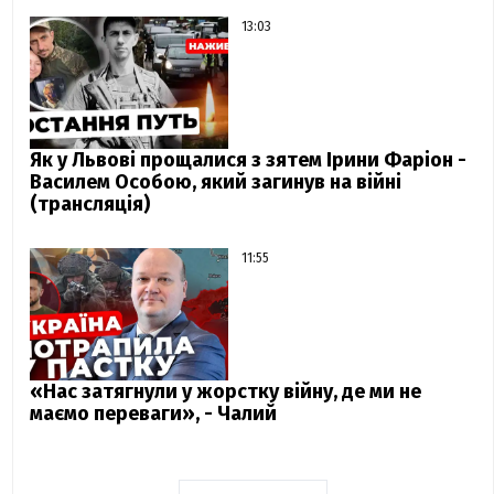
13:03
Як у Львові прощалися з зятем Ірини Фаріон -
Василем Особою, який загинув на війні
(трансляція)
11:55
«Нас затягнули у жорстку війну, де ми не
маємо переваги», - Чалий