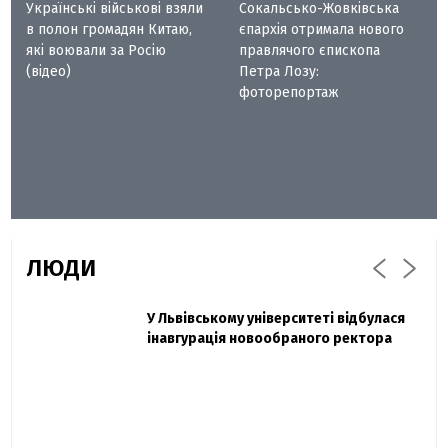
Українські військові взяли
Сокальсько-Жовківська
в полон громадян Китаю,
єпархія отримала нового
які воювали за Росію
правлячого єпископа
(відео)
Петра Лозу:
фоторепортаж
ЛЮДИ
Захисник "Азовсталі" Діанов вдруге
У Львівському університеті відбулася
Павло Дак
одружився та показав фото з весілля
інавгурація новообраного ректора
«Час не лікує, лише притуплює біль»:
сестра загиблого під Бахмутом Воїна з
Буковини розповіла про брата