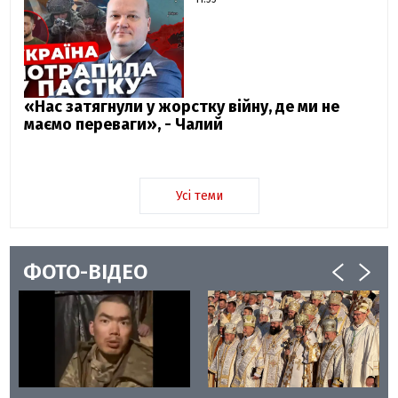
«Нас затягнули у жорстку війну, де ми не
маємо переваги», - Чалий
Усі теми
ФОТО-ВІДЕО