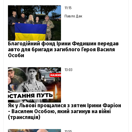
11:15
Павло Дак
Благодійний фонд Ірини Федишин передав
авто для бригади загиблого Героя Василя
Особи
13:03
Як у Львові прощалися з зятем Ірини Фаріон
- Василем Особою, який загинув на війні
(трансляція)
11:55