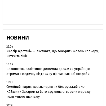
«Час не лікує, лише притуплює біль»:
сестра загиблого під Бахмутом Воїна з
Буковини розповіла про брата
НОВИНИ
22:24
«Колір відстані» — виставка, що говорить мовою кольору,
нитки та лінії
10:09
Безоплатна паліативна допомога вдома: як українцям
отримати медичну підтримку під час важкої хвороби
10:00
Сімейний підряд медіакілерів: як білоруський екс-
КДБшник Захаров та його дружина створили мережу
політичного шантажу
09:01