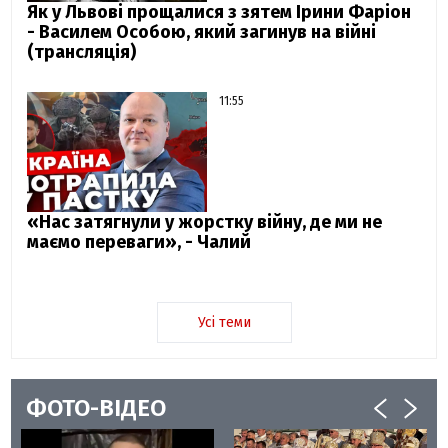
Як у Львові прощалися з зятем Ірини Фаріон
- Василем Особою, який загинув на війні
(трансляція)
11:55
«Нас затягнули у жорстку війну, де ми не
маємо переваги», - Чалий
Усі теми
ФОТО-ВІДЕО