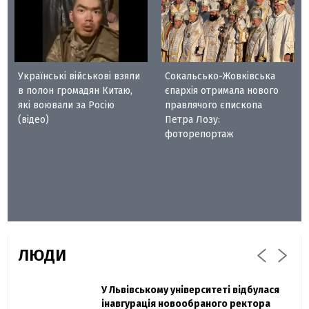
Українські військові взяли
Сокальсько-Жовківська
в полон громадян Китаю,
єпархія отримала нового
які воювали за Росію
правлячого єпископа
(відео)
Петра Лозу:
фоторепортаж
ЛЮДИ
Захисник "Азовсталі" Діанов вдруге
У Львівському університеті відбулася
Павло Дак
одружився та показав фото з весілля
інавгурація новообраного ректора