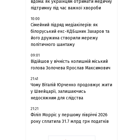
вдома: як українцям отримати медичну
підтримку під час важкої хвороби
10:00
Сімейний підряд медіакілерів: як
білоруський екс-КДБшник Захаров та
його дружина створили мережу
політичного шантажу
09:01
Відійшов у вічність колишній міський
голова Золочева Ярослав Максимович
21:41
Чому Віталій Юрченко продовжує жити
у Швейцарії, залишаючись
недосяжним для слідства
21:21
Філіп Морріс у першому півріччі 2026
року сплатила 31.7 млрд грн податків