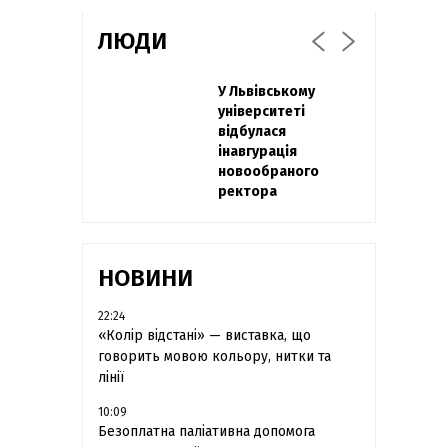
ЛЮДИ
Захисник
У Львівському
Павло Дак
"Азовсталі" Діанов
університеті
«Час не лікує, лише
вдруге одружився
відбулася
притуплює біль»:
та показав фото з
інавгурація
сестра загиблого
весілля
новообраного
під Бахмутом Воїна
ректора
з Буковини
розповіла про
брата
НОВИНИ
22:24
«Колір відстані» — виставка, що
говорить мовою кольору, нитки та
лінії
10:09
Безоплатна паліативна допомога