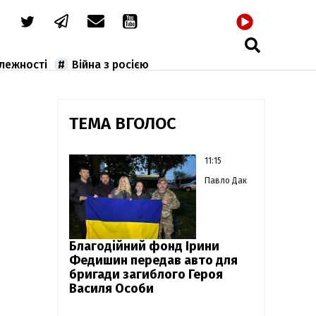
РАДІО
алежності
Війна з росією
ТЕМА ВГОЛОС
11:15
Павло Дак
Благодійний фонд Ірини
Федишин передав авто для
бригади загиблого Героя
Василя Особи