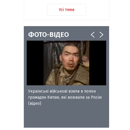
Усі теми
ФОТО-ВІДЕО
ворожого
Українські військові взяли в полон
Сокальс
громадян Китаю, які воювали за Росію
отримал
(відео)
Петра Л