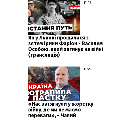
13:03
Як у Львові прощалися з
зятем Ірини Фаріон - Василем
Особою, який загинув на війні
(трансляція)
11:55
«Нас затягнули у жорстку
війну, де ми не маємо
переваги», - Чалий