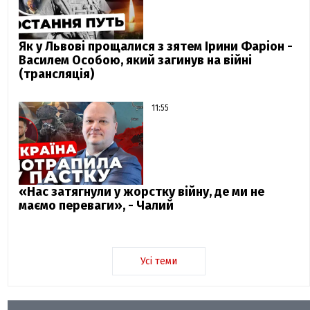
Як у Львові прощалися з зятем Ірини Фаріон -
Василем Особою, який загинув на війні
(трансляція)
11:55
«Нас затягнули у жорстку війну, де ми не
маємо переваги», - Чалий
Усі теми