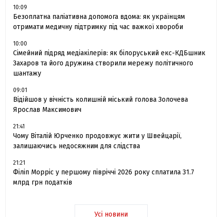
10:09
Безоплатна паліативна допомога вдома: як українцям
отримати медичну підтримку під час важкої хвороби
10:00
Сімейний підряд медіакілерів: як білоруський екс-КДБшник
Захаров та його дружина створили мережу політичного
шантажу
09:01
Відійшов у вічність колишній міський голова Золочева
Ярослав Максимович
21:41
Чому Віталій Юрченко продовжує жити у Швейцарії,
залишаючись недосяжним для слідства
21:21
Філіп Морріс у першому півріччі 2026 року сплатила 31.7
млрд грн податків
Усі новини