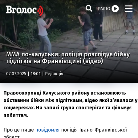
РАДІО
MMA по-калуськи: поліція розслідує бійку
підлітків на Франківщині (відео)
07.07.2025 | 18:01 |
Редакція
Правоохоронці Калуського району встановлюють
обставини бійки між підлітками, відео якої з’явилося у
соцмережах. На записі група спостерігає та фільмує
побиттям.
Про це пише
повідомля
поліція Івано-Франківської
області.