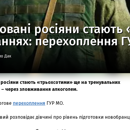
овані росіяни стають 
ннях: перехоплення Г
ло Дак
 росіяни стають «трьохсотими» ще на тренувальних
м – через зловживання алкоголем.
ергове
перехоплення
ГУР МО.
вий розповідає дівчині про рівень підготовки новобранц