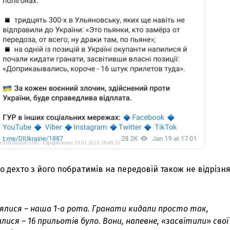
о дехто з його побратимів на передовій також не відрізн
лялися – наша 1-а рота. Гранати кидали просто так,
лися – 16 прильотів було. Вони, напевне, «засвітили» свої