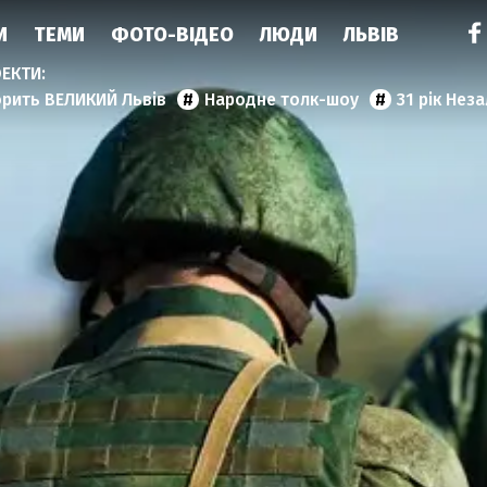
И
ТЕМИ
ФОТО-ВІДЕО
ЛЮДИ
ЛЬВІВ
орить ВЕЛИКИЙ Львів
Народне толк-шоу
31 рік Нез