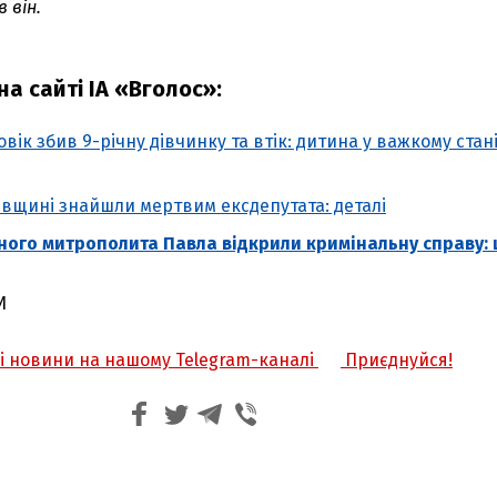
в він.
а сайті ІА «Вголос»:
вік збив 9-річну дівчинку та втік: дитина у важкому стан
гівщині знайшли мертвим ексдепутата: деталі
ного митрополита Павла відкрили кримінальну справу:
И
жі новини на нашому Telegram-каналі
Приєднуйся!