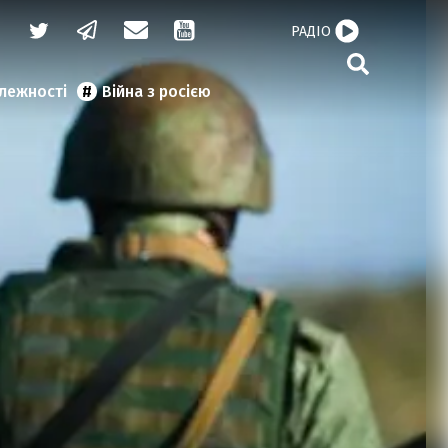
РАДІО
алежності
Війна з росією