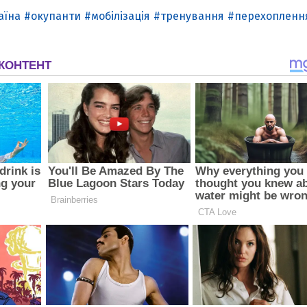
аїна
окупанти
мобілізація
тренування
перехопленн