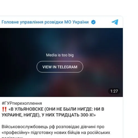
З'явилося відео знищеного ворожого С