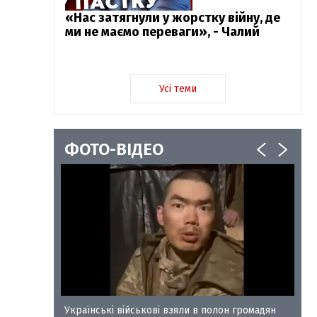
«Нас затягнули у жорстку війну, де
ми не маємо переваги», - Чалий
Усі теми
ФОТО-ВІДЕО
у-35
Українські військові взяли в полон громадян