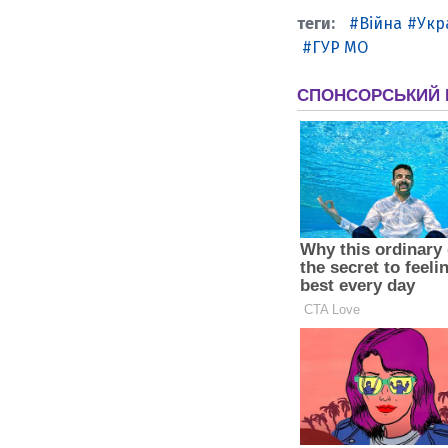
Війна
Укр
ГУР МО