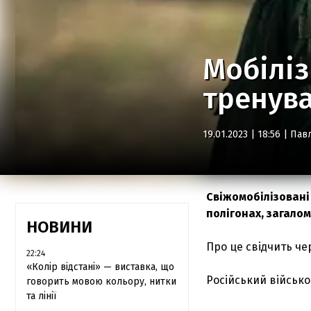
Мобіліз
тренува
19.01.2023 | 18:56 |
Пав
Свіжомобілізовані
полігонах, загало
НОВИНИ
Про це свідчить ч
22:24
«Колір відстані» — виставка, що
Російський військо
говорить мовою кольору, нитки
та лінії