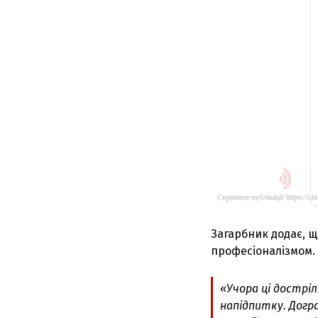
Загарбник додає, щ
професіоналізмом.
«Учора ці дострі
напідпитку. Догра