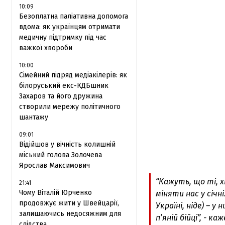
10:09
Безоплатна паліативна допомога
вдома: як українцям отримати
медичну підтримку під час
важкої хвороби
10:00
Сімейний підряд медіакілерів: як
білоруський екс-КДБшник
Захаров та його дружина
створили мережу політичного
шантажу
09:01
Відійшов у вічність колишній
міський голова Золочева
Ярослав Максимович
“Кажуть, що ті, 
21:41
Чому Віталій Юрченко
міняти нас у січні.
продовжує жити у Швейцарії,
Україні, ніде) – у
залишаючись недосяжним для
п’яній бійці”, - ка
слідства