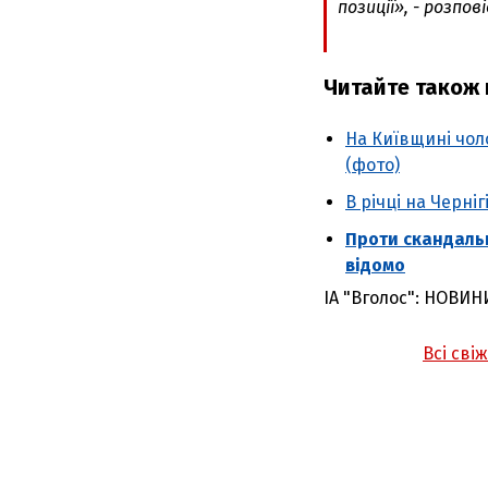
позиції», - розпові
Читайте також н
На Київщині чоло
(фото)
В річці на Черні
Проти скандаль
відомо
ІА "Вголос": НОВИН
Всі сві