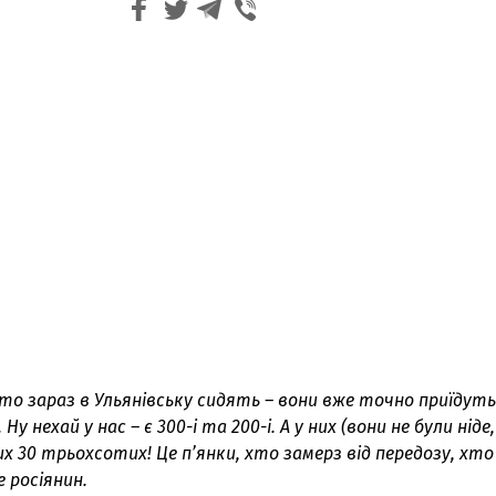
хто зараз в Ульянівську сидять – вони вже точно приїдуть
 Ну нехай у нас – є 300-і та 200-і. А у них (вони не були ніде,
 них 30 трьохсотих! Це п’янки, хто замерз від передозу, хто
же росіянин.