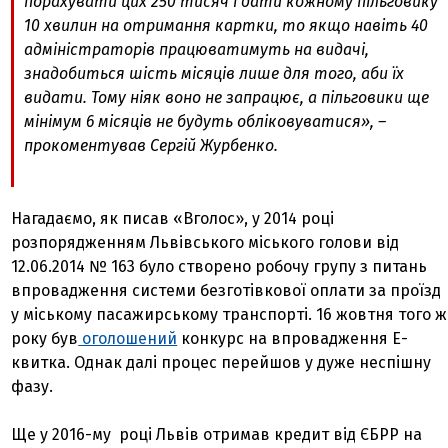
порахувати цих 250 тисяч і дати кожному пільговику
10 хвилин на отримання картки, то якщо навіть 40
адміністраторів працюватимуть на видачі,
знадобиться шість місяців лише для того, аби їх
видати. Тому ніяк воно не запрацює, а пільговики ще
мінімум 6 місяців не будуть обліковуватися»
, –
прокоментував Сергій Журбенко.
Нагадаємо, як писав «Вголос», у
2014 році
розпорядженням Львівського міського голови від
12.06.2014 № 163 було створено робочу групу з питань
впровадження системи безготівкової оплати за проїзд
у міському пасажирському транспорті. 16 жовтня того ж
року був
оголошений
конкурс на впровадження Е-
квитка. Однак далі процес перейшов у дуже неспішну
фазу.
Ще у 2016-му році Львів отримав кредит від ЄБРР на