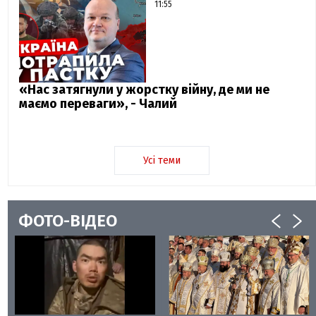
11:55
«Нас затягнули у жорстку війну, де ми не
маємо переваги», - Чалий
Усі теми
ФОТО-ВІДЕО