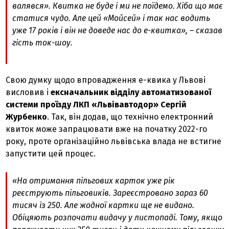
валявся». Квитка не буде і ми не поїдемо. Хіба що має
статися чудо. Але цей «Мойсей» і так нас водить
уже 17 років і він не доведе нас до е-квитка»,
– сказав
гість ток-шоу.
Свою думку щодо впровадження е-квика у Львові
висловив і
ексначальник відділу автоматизованої
системи проїзду ЛКП «Львівавтодор» Сергій
Журбенко
. Так, він додав, що технічно електронний
квиток може запрацювати вже на початку 2022-го
року, проте організаційно львівська влада не встигне
запустити цей процес.
«На отримання пільгових карток уже рік
реєструють пільговиків. Зареєстровано зараз 60
тисяч із 250. Але жодної картки ще не видано.
Обіцяють розпочати видачу у листопаді. Тому, якщо