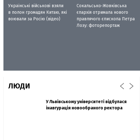
Українські військові взяли
Сокальсько-Жовківська
в полон громадян Китаю, які
єпархія отримала нового
воювали за Росію (відео)
правлячого єпископа Петра
Лозу: фоторепортаж
ЛЮДИ
Захисник "Азовсталі" Діанов вдруге
У Львівському університеті відбулася
Павло Дак
одружився та показав фото з весілля
інавгурація новообраного ректора
«Час не лікує, лише притуплює біль»:
сестра загиблого під Бахмутом Воїна з
Буковини розповіла про брата