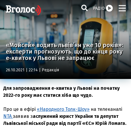
РАДІО
«Мойсей» водить львів’ян уже 10 років»:
експерти прогнозують, що до кінця року
е-квиток у Львові не запрацює
26.10.2021 | 22:14 |
Редакція
Для запровадження е-квитка у Львові на початку
2022-го року має статися хіба що чудо.
Про це в ефірі
«Народного Толк-Шоу»
на телеканалі
NTA
заявив з
аслужений юрист України та депутат
Львівської міської ради від партії «ЄС» Юрій Ломага.