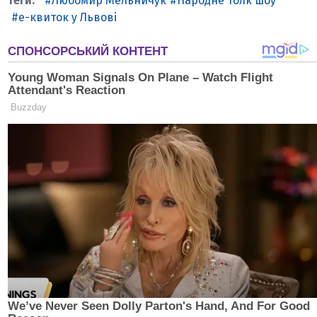
Любомир Мельничук
Народне Толк шоу
е-квиток у Львові