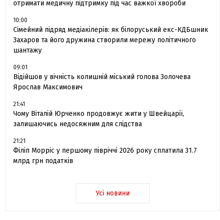
отримати медичну підтримку під час важкої хвороби
10:00
Сімейний підряд медіакілерів: як білоруський екс-КДБшник
Захаров та його дружина створили мережу політичного
шантажу
09:01
Відійшов у вічність колишній міський голова Золочева
Ярослав Максимович
21:41
Чому Віталій Юрченко продовжує жити у Швейцарії,
залишаючись недосяжним для слідства
21:21
Філіп Морріс у першому півріччі 2026 року сплатила 31.7
млрд грн податків
Усі новини