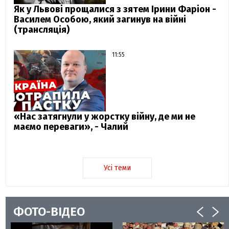
Як у Львові прощалися з зятем Ірини Фаріон -
Василем Особою, який загинув на війні
(трансляція)
11:55
«Нас затягнули у жорстку війну, де ми не
маємо переваги», - Чалий
Усі теми
ФОТО-ВІДЕО