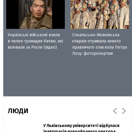
Українські військові взяли
Сокальсько-Жовківська
в полон громадян Китаю, які
єпархія отримала нового
воювали за Росію (відео)
правлячого єпископа Петра
Лозу: фоторепортаж
ЛЮДИ
Захисник "Азовсталі" Діанов вдруге
У Львівському університеті відбулася
Павло Дак
одружився та показав фото з весілля
інавгурація новообраного ректора