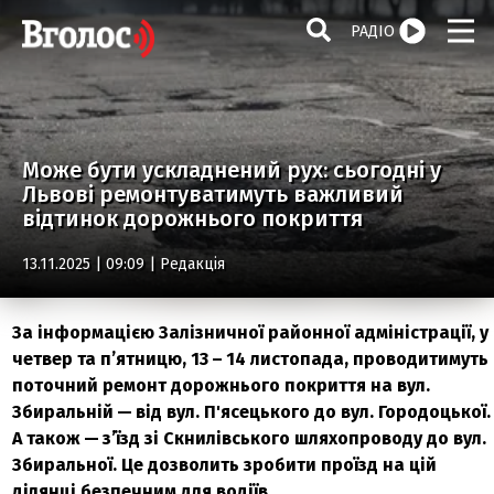
РАДІО
Може бути ускладнений рух: сьогодні у
Львові ремонтуватимуть важливий
відтинок дорожнього покриття
13.11.2025 | 09:09 |
Редакція
За інформацією Залізничної районної адміністрації, у
четвер та п’ятницю, 13 – 14 листопада, проводитимуть
поточний ремонт дорожнього покриття на вул.
Збиральній — від вул. П'ясецького до вул. Городоцької.
А також — з’їзд зі Скнилівського шляхопроводу до вул.
Збиральної. Це дозволить зробити проїзд на цій
ділянці безпечним для водіїв.