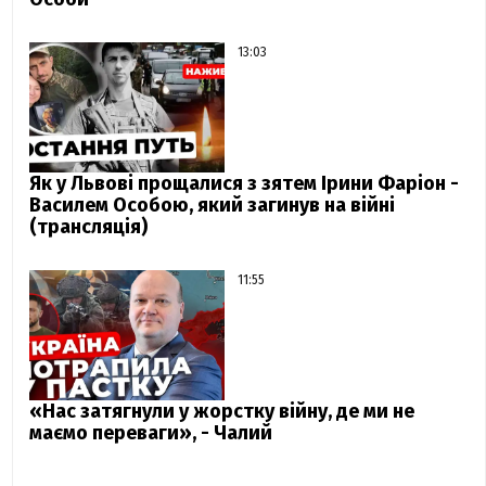
13:03
Як у Львові прощалися з зятем Ірини Фаріон -
Василем Особою, який загинув на війні
(трансляція)
11:55
«Нас затягнули у жорстку війну, де ми не
маємо переваги», - Чалий