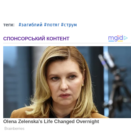
загиблий
потяг
струм