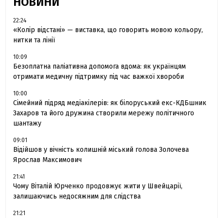
НОВИНИ
22:24
«Колір відстані» — виставка, що говорить мовою кольору,
нитки та лінії
10:09
Безоплатна паліативна допомога вдома: як українцям
отримати медичну підтримку під час важкої хвороби
10:00
Сімейний підряд медіакілерів: як білоруський екс-КДБшник
Захаров та його дружина створили мережу політичного
шантажу
09:01
Відійшов у вічність колишній міський голова Золочева
Ярослав Максимович
21:41
Чому Віталій Юрченко продовжує жити у Швейцарії,
залишаючись недосяжним для слідства
21:21