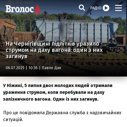
РАДІО
На Чернігівщині підлітків уразило
струмом на даху вагона: один з них
загинув
06.07.2025 | 10:36 |
Павло Дак
У Ніжині, 5 липня двоє молодих людей отримали
ураження струмом, коли перебували на даху
залізничного вагона. Один із них загинув.
Про це повідомила Державна служба з надзвичайних
ситуацій.