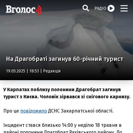
РАДІО
На Драгобраті загинув 60-річний турист
19.05.2025 | 18:53 |
Редакція
У Карпатах поблизу полонини Драгобрат загинув
турист з Києва. Чоловік зірвався зі снігового карнизу.
Про це
повідомило
ДСНС Закарпатської області.
Інцидент стався близько 14:00 у неділю 18 травня в
районі полонини Драгобрат Рахівського району. До