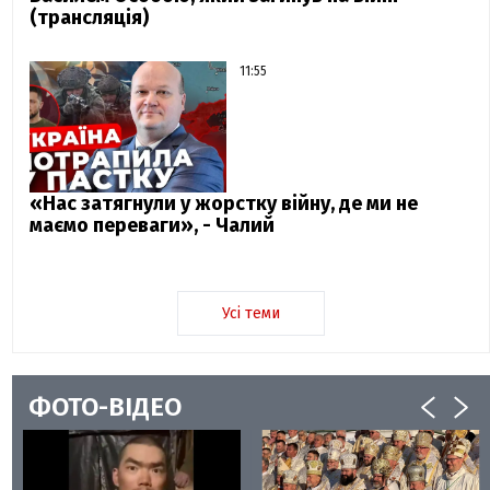
(трансляція)
11:55
«Нас затягнули у жорстку війну, де ми не
маємо переваги», - Чалий
Усі теми
ФОТО-ВІДЕО