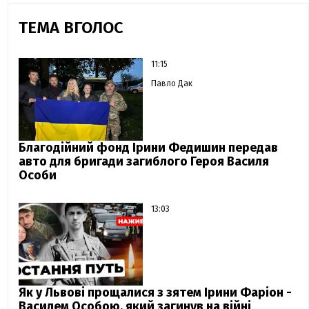
ТЕМА ВГОЛОС
11:15
Павло Дак
Благодійний фонд Ірини Федишин передав
авто для бригади загиблого Героя Василя
Особи
13:03
Як у Львові прощалися з зятем Ірини Фаріон -
Василем Особою, який загинув на війні