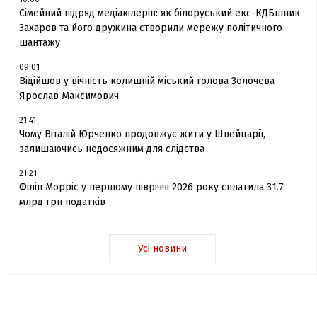
Сімейний підряд медіакілерів: як білоруський екс-КДБшник
Захаров та його дружина створили мережу політичного
шантажу
09:01
Відійшов у вічність колишній міський голова Золочева
Ярослав Максимович
21:41
Чому Віталій Юрченко продовжує жити у Швейцарії,
залишаючись недосяжним для слідства
21:21
Філіп Морріс у першому півріччі 2026 року сплатила 31.7
млрд грн податків
Усі новини