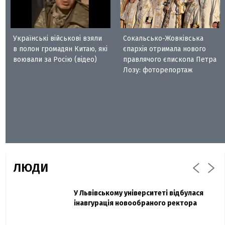
Українські військові взяли
Сокальсько-Жовківська
в полон громадян Китаю, які
єпархія отримала нового
воювали за Росію (відео)
правлячого єпископа Петра
Лозу: фоторепортаж
ЛЮДИ
Захисник "Азовсталі" Діанов вдруге
У Львівському університеті відбулася
Павло Дак
одружився та показав фото з весілля
інавгурація новообраного ректора
«Час не лікує, лише притуплює біль»:
сестра загиблого під Бахмутом Воїна з