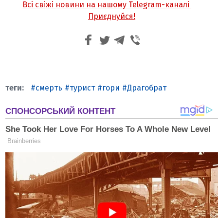
Всі свіжі новини на нашому Telegram-каналі
Приєднуйся!
смерть
турист
гори
Драгобрат