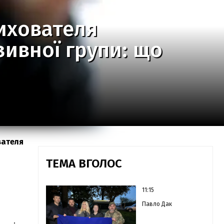
ихователя
зивної групи: що
вателя
ТЕМА ВГОЛОС
11:15
Павло Дак