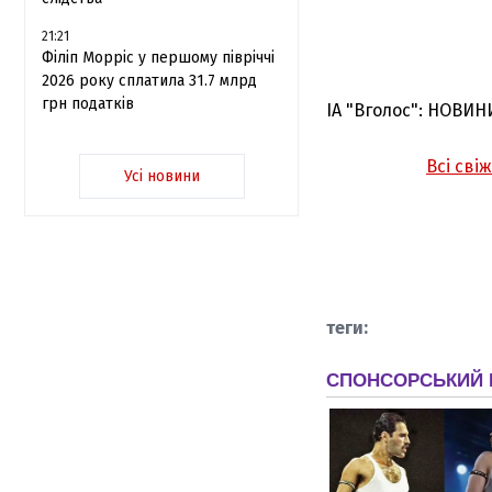
21:21
Філіп Морріс у першому півріччі
2026 року сплатила 31.7 млрд
грн податків
ІА "Вголос": НОВИН
Всі сві
Усі новини