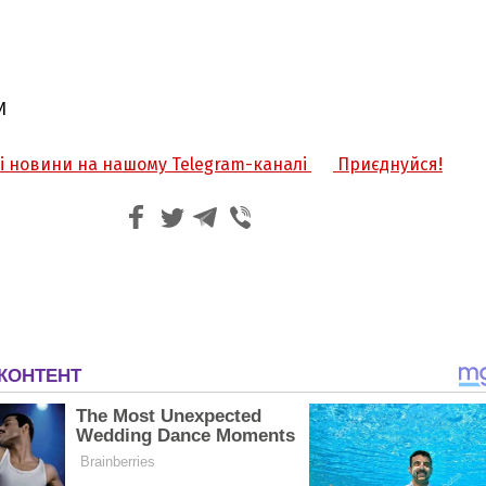
И
жі новини на нашому Telegram-каналі
Приєднуйся!
З'явилося відео знищеного ворожого С