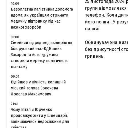
25 листопада 2024 р
10:09
групи відмовлявся 
Безоплатна паліативна допомога
телефон. Коли дити
вдома: як українцям отримати
медичну підтримку під час
його по шиї. У рез
важкої хвороби
на шиї.
10:00
Обвинувачена визн
Сімейний підряд медіакілерів: як
білоруський екс-КДБшник
без присутності ст
Захаров та його дружина
гривень.
створили мережу політичного
шантажу
09:01
Відійшов у вічність колишній
міський голова Золочева
Ярослав Максимович
21:41
Чому Віталій Юрченко
продовжує жити у Швейцарії,
залишаючись недосяжним для
слідства