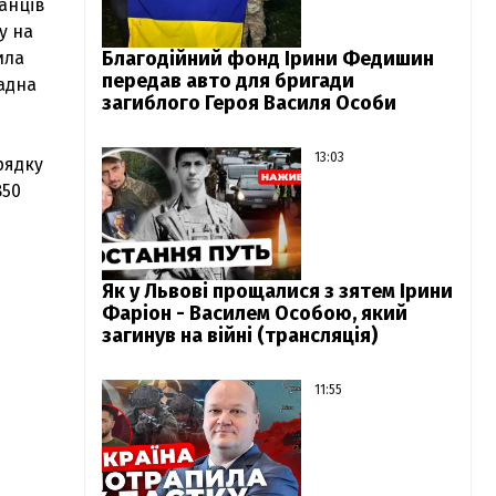
ванців
у на
Благодійний фонд Ірини Федишин
ила
передав авто для бригади
садна
загиблого Героя Василя Особи
13:03
рядку
850
Як у Львові прощалися з зятем Ірини
Фаріон - Василем Особою, який
загинув на війні (трансляція)
11:55