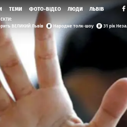
И
ТЕМИ
ФОТО-ВІДЕО
ЛЮДИ
ЛЬВІВ
орить ВЕЛИКИЙ Львів
Народне толк-шоу
31 рік Нез