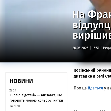
На Фран
відлупц
вирішив
20.05.2025 | 15:51 |
Реда
Косівський районн
дитсадка в селі Ст
НОВИНИ
Про це
йдеться
у в
22:24
«Колір відстані» — виставка, що
говорить мовою кольору, нитки
та лінії