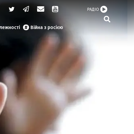
РАДІО
алежності
Війна з росією