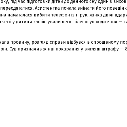
оку, під час підготовки дітей до денного сну один з вихо
переодягатися. Асистентка почала знімати його поведінк
на намагалася вибити телефон із її рук, жінка двічі вдар
ультаті у дитини зафіксували легкі тілесні ушкодження — 
ала провину, розгляд справи відбувся в спрощеному по
орін. Суд призначив жінці покарання у вигляді штрафу — 