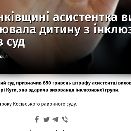
ківщині асистентка в
ювала дитину з інклю
 суд
кція
ий суд призначив 850 гривень штрафу асистентці вихо
арі Кути, яка вдарила вихованця інклюзивної групи.
ироку Косівського районного суду.