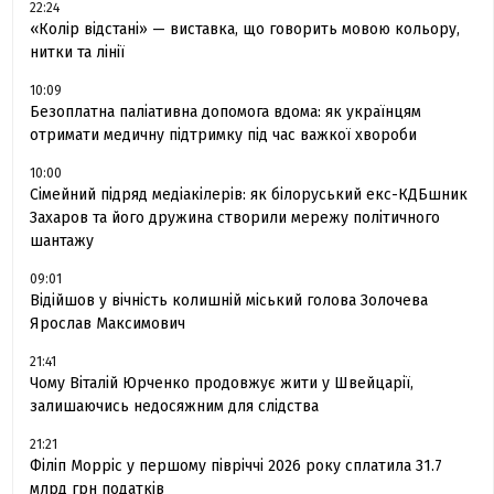
22:24
«Колір відстані» — виставка, що говорить мовою кольору,
нитки та лінії
10:09
Безоплатна паліативна допомога вдома: як українцям
отримати медичну підтримку під час важкої хвороби
10:00
Сімейний підряд медіакілерів: як білоруський екс-КДБшник
Захаров та його дружина створили мережу політичного
шантажу
09:01
Відійшов у вічність колишній міський голова Золочева
Ярослав Максимович
21:41
Чому Віталій Юрченко продовжує жити у Швейцарії,
залишаючись недосяжним для слідства
21:21
Філіп Морріс у першому півріччі 2026 року сплатила 31.7
млрд грн податків