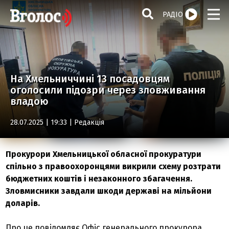
РАДІО
На Хмельниччині 13 посадовцям
оголосили підозри через зловживання
владою
28.07.2025 | 19:33 |
Редакція
Прокурори Хмельницької обласної прокуратури
спільно з правоохоронцями викрили схему розтрати
бюджетних коштів і незаконного збагачення.
Зловмисники завдали шкоди державі на мільйони
доларів.
Про це повідомляє Офіс генерального прокурора.