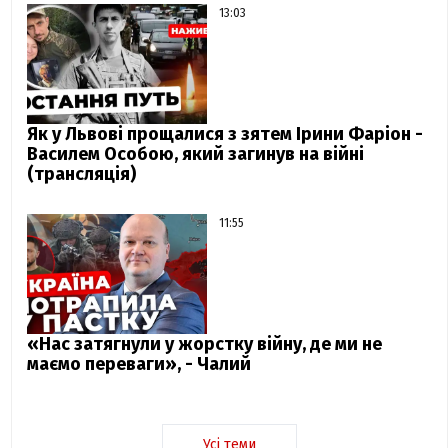
13:03
Як у Львові прощалися з зятем Ірини Фаріон -
Василем Особою, який загинув на війні
(трансляція)
11:55
«Нас затягнули у жорстку війну, де ми не
маємо переваги», - Чалий
Усі теми