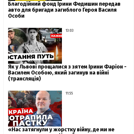
Благодійний фонд Ірини Федишин передав
авто для бригади загиблого Героя Василя
Особи
13:03
Як у Львові прощалися з зятем Ірини Фаріон -
Василем Особою, який загинув на війні
(трансляція)
11:55
«Нас затягнули у жорстку війну, де ми не