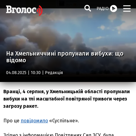
РАДІО
На Хмельниччині пролунали вибухи: що
відомо
04.08.2025 | 10:30 |
Редакція
Вранці, 4 серпня, у Хмельницькій області пролунали
вибухи на тлі масштабної повітряної тривоги через
загрозу ракет.
Про це
повідомило
«Суспільне».
Згідно з інформацією Повітряних Сил ЗСУ, була