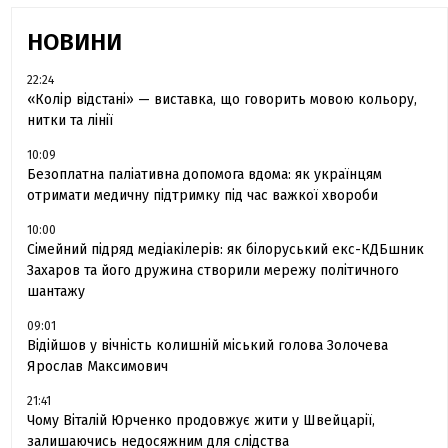
НОВИНИ
22:24
«Колір відстані» — виставка, що говорить мовою кольору,
нитки та лінії
10:09
Безоплатна паліативна допомога вдома: як українцям
отримати медичну підтримку під час важкої хвороби
10:00
Сімейний підряд медіакілерів: як білоруський екс-КДБшник
Захаров та його дружина створили мережу політичного
шантажу
09:01
Відійшов у вічність колишній міський голова Золочева
Ярослав Максимович
21:41
Чому Віталій Юрченко продовжує жити у Швейцарії,
залишаючись недосяжним для слідства