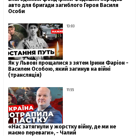
авто для бригади загиблого Героя Василя
Особи
13:03
Як у Львові прощалися з зятем Ірини Фаріон -
Василем Особою, який загинув на війні
(трансляція)
11:55
«Нас затягнули у жорстку війну, де ми не
маємо переваги», - Чалий