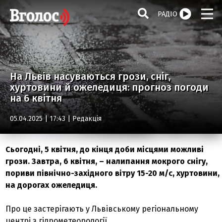
РАДІО
На Львів насуваються грози, сніг,
хуртовини й ожеледиця: прогноз погоди
на 6 квітня
05.04.2025 | 17:43 |
Редакція
Сьогодні, 5 квітня, до кінця доби місцями можливі
грози. Завтра, 6 квітня, – налипання мокрого снігу,
пориви північно-західного вітру 15-20 м/с, хуртовини,
на дорогах ожеледиця.
Про це застерігають у Львівському регіональному
центрі з гідрометеорології.