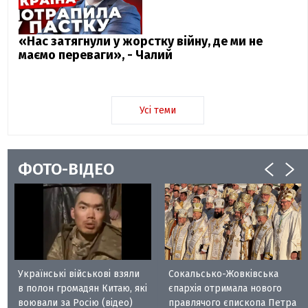
«Нас затягнули у жорстку війну, де ми не
маємо переваги», - Чалий
Усі теми
ФОТО-ВІДЕО
Українські військові взяли
Сокальсько-Жовківська
в полон громадян Китаю, які
єпархія отримала нового
воювали за Росію (відео)
правлячого єпископа Петра