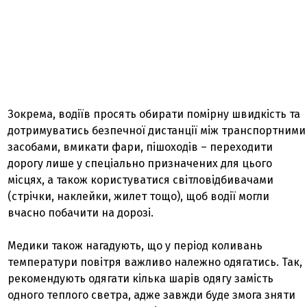
Зокрема, водіїв просять обирати помірну швидкість та
дотримуватись безпечної дистанції між транспортними
засобами, вмикати фари, пішоходів – переходити
дорогу лише у спеціально призначених для цього
місцях, а також користуватися світловідбивачами
(стрічки, наклейки, жилет тощо), щоб водії могли
вчасно побачити на дорозі.
Медики також нагадують, що у період коливань
температури повітря важливо належно одягатись. Так,
рекомендують одягати кілька шарів одягу замість
одного теплого светра, адже завжди буде змога зняти