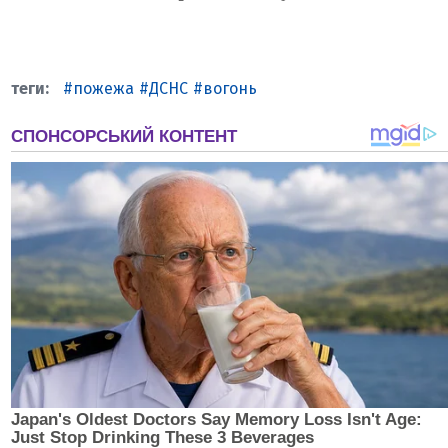
пожежа
ДСНС
вогонь