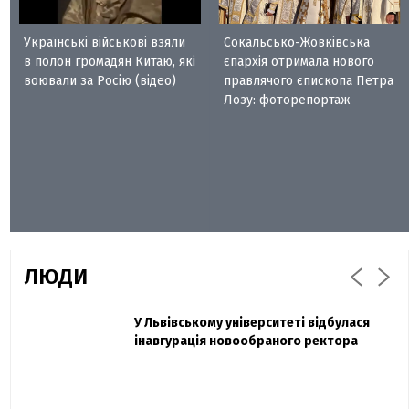
Українські військові взяли
Сокальсько-Жовківська
в полон громадян Китаю, які
єпархія отримала нового
воювали за Росію (відео)
правлячого єпископа Петра
Лозу: фоторепортаж
ЛЮДИ
Захисник "Азовсталі" Діанов вдруге
У Львівському університеті відбулася
Павло Дак
одружився та показав фото з весілля
інавгурація новообраного ректора
«Час не лікує, лише притуплює біль»:
сестра загиблого під Бахмутом Воїна з
Буковини розповіла про брата