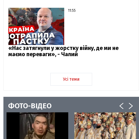
11:55
«Нас затягнули у жорстку війну, де ми не
маємо переваги», - Чалий
Усі теми
ФОТО-ВІДЕО