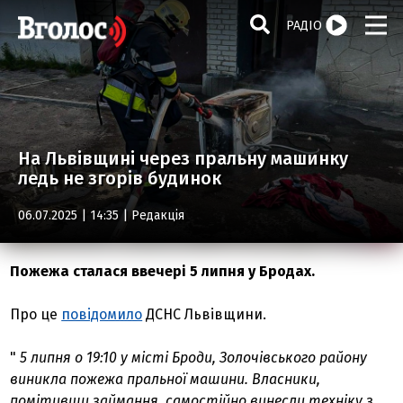
РАДІО
На Львівщині через пральну машинку
ледь не згорів будинок
06.07.2025 | 14:35 |
Редакція
Пожежа сталася ввечері 5 липня у Бродах.
Про це
повідомило
ДСНС Львівщини.
"
5 липня о 19:10 у місті Броди, Золочівського району
виникла пожежа пральної машини. Власники,
помітивши займання, самостійно винесли техніку з