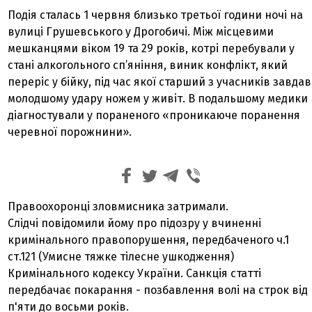
Подія сталась 1 червня близько третьої години ночі на
вулиці Грушевського у Дрогобичі. Між місцевими
мешканцями віком 19 та 29 років, котрі перебували у
стані алкогольного сп’яніння, виник конфлікт, який
переріс у бійку, під час якої старший з учасників завдав
молодшому удару ножем у живіт. В подальшому медики
діагностували у пораненого «проникаюче поранення
черевної порожнини».
Правоохоронці зловмисника затримали.
Слідчі повідомили йому про підозру у вчиненні
кримінального правопорушення, передбаченого ч.1
ст.121 (Умисне тяжке тілесне ушкодження)
Кримінального кодексу України. Санкція статті
передбачає покарання - позбавлення волі на строк від
п'яти до восьми років.