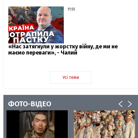
11:55
«Нас затягнули у жорстку війну, де ми не
маємо переваги», - Чалий
Усі теми
ФОТО-ВІДЕО