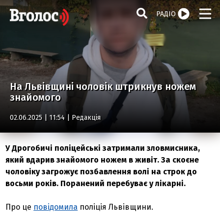
РАДІО
На Львівщині чоловік штрикнув ножем
знайомого
02.06.2025 | 11:54 |
Редакція
У Дрогобичі поліцейські затримали зловмисника,
який вдарив знайомого ножем в живіт. За скоєне
чоловіку загрожує позбавлення волі на строк до
восьми років. Поранений перебуває у лікарні.
Про це
повідомила
поліція Львівщини.