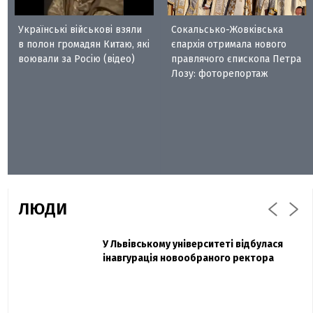
Українські військові взяли
Сокальсько-Жовківська
в полон громадян Китаю, які
єпархія отримала нового
воювали за Росію (відео)
правлячого єпископа Петра
Лозу: фоторепортаж
ЛЮДИ
Захисник "Азовсталі" Діанов вдруге
У Львівському університеті відбулася
Павло Дак
одружився та показав фото з весілля
інавгурація новообраного ректора
«Час не лікує, лише притуплює біль»:
сестра загиблого під Бахмутом Воїна з
Буковини розповіла про брата