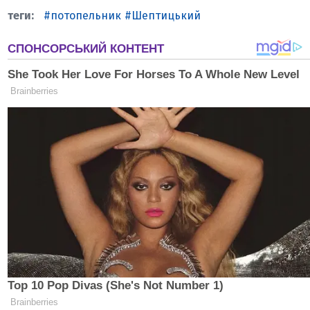
потопельник
Шептицький