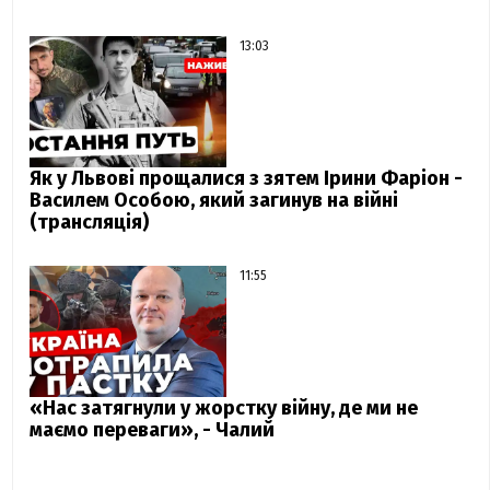
13:03
Як у Львові прощалися з зятем Ірини Фаріон -
Василем Особою, який загинув на війні
(трансляція)
11:55
«Нас затягнули у жорстку війну, де ми не
маємо переваги», - Чалий