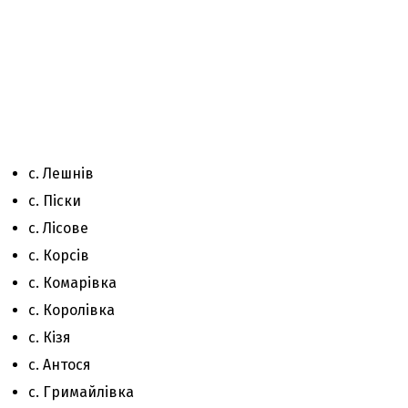
с. Лешнів
с. Піски
с. Лісове
с. Корсів
с. Комарівка
с. Королівка
с. Кізя
с. Антося
с. Гримайлівка