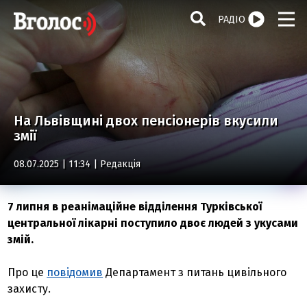
РАДІО
На Львівщині двох пенсіонерів вкусили
змії
08.07.2025 | 11:34 |
Редакція
7 липня в реанімаційне відділення Турківської
центральної лікарні поступило двоє людей з укусами
змій.
Про це
повідомив
Департамент з питань цивільного
захисту.