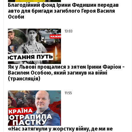
Благодійний фонд Ірини Федишин передав
авто для бригади загиблого Героя Василя
Особи
13:03
Як у Львові прощалися з зятем Ірини Фаріон -
Василем Особою, який загинув на війні
(трансляція)
11:55
«Нас затягнули у жорстку війну, де ми не