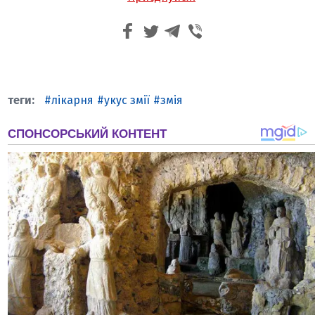
лікарня
укус змії
змія