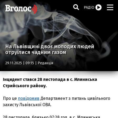
РАДІО
На Львівщині двоє молодих людей
отруїлися чадним газом
29.11.2025 | 09:15 |
Редакція
Інцидент стався 28 листопада в с. Млиниська
Стрийського району.
Про це
повідомив
Департамент з питань цивільного
захисту Львівської ОВА.
28 листопада, близько 07:28 год. в с. Млиниська