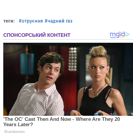
отруєння
чадний газ