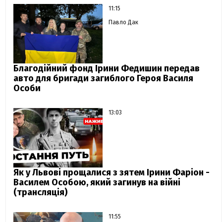
11:15
Павло Дак
Благодійний фонд Ірини Федишин передав
авто для бригади загиблого Героя Василя
Особи
13:03
Як у Львові прощалися з зятем Ірини Фаріон -
Василем Особою, який загинув на війні
(трансляція)
11:55