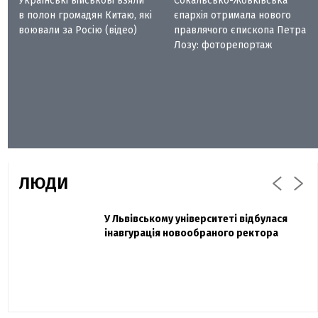
Українські військові взяли
Сокальсько-Жовківська
в полон громадян Китаю, які
єпархія отримала нового
воювали за Росію (відео)
правлячого єпископа Петра
Лозу: фоторепортаж
ЛЮДИ
Захисник "Азовсталі" Діанов вдруге
У Львівському університеті відбулася
Павло Дак
одружився та показав фото з весілля
інавгурація новообраного ректора
«Час не лікує, лише притуплює біль»:
сестра загиблого під Бахмутом Воїна з
Буковини розповіла про брата