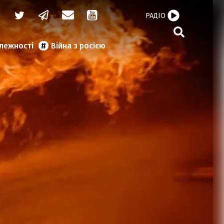
РАДІО
алежності
Війна з росією