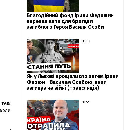
Благодійний фонд Ірини Федишин
передав авто для бригади
загиблого Героя Василя Особи
13:03
Як у Львові прощалися з зятем Ірини
Фаріон - Василем Особою, який
загинув на війні (трансляція)
11:55
 1935
ивели