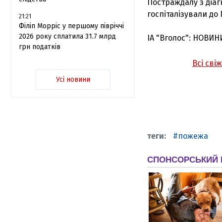
Постраждалу з діаг
госпіталізували до
21:21
Філіп Морріс у першому півріччі
2026 року сплатила 31.7 млрд
ІА "Вголос": НОВИН
грн податків
Всі сві
Усі новини
пожежа