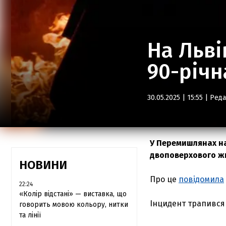
На Льві
90-річн
30.05.2025 | 15:55 |
Реда
У Перемишлянах на 
двоповерхового ж
НОВИНИ
Про це
повідомила
22:24
«Колір відстані» — виставка, що
Інцидент трапився 
говорить мовою кольору, нитки
та лінії