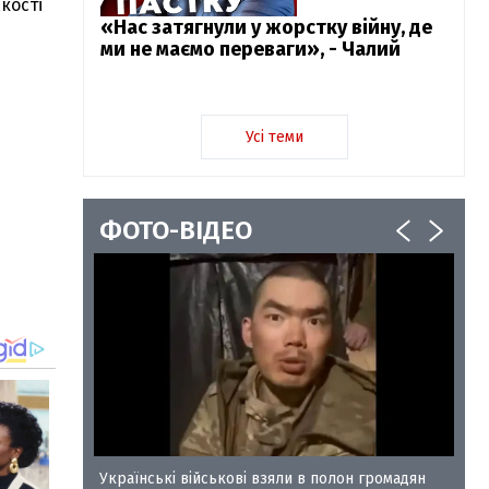
кості
«Нас затягнули у жорстку війну, де
ми не маємо переваги», - Чалий
Усі теми
ФОТО-ВІДЕО
у-35
Українські військові взяли в полон громадян