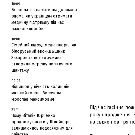
10:09
Безоплатна паліативна допомога
вдома: як українцям отримати
медичну підтримку під час
важкої хвороби
10:00
Сімейний підряд медіакілерів: як
білоруський екс-КДБшник
Захаров та його дружина
створили мережу політичного
шантажу
09:01
Відійшов у вічність колишній
міський голова Золочева
Ярослав Максимович
Під час гасіння по
21:41
року народження. 
Чому Віталій Юрченко
на свіже повітря п
продовжує жити у Швейцарії,
залишаючись недосяжним для
слідства