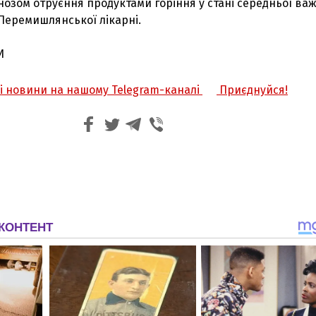
нозом отруєння продуктами горіння у стані середньої важ
 Перемишлянської лікарні.
И
жі новини на нашому Telegram-каналі
Приєднуйся!
З'явилося відео знищеного ворожого С