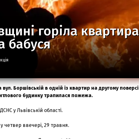
вщині горіла квартира
а бабуся
кція
вул. Боршівській в одній із квартир на другому поверсі
итлового будинку трапилася пожежа.
ДСНС у Львівській області.
у четвер ввечері, 29 травня.