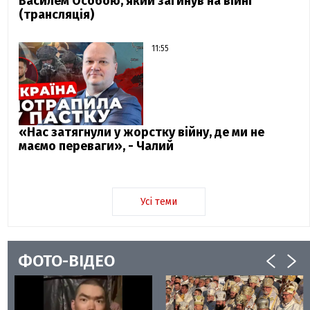
Василем Особою, який загинув на війні
(трансляція)
11:55
«Нас затягнули у жорстку війну, де ми не
маємо переваги», - Чалий
Усі теми
ФОТО-ВІДЕО