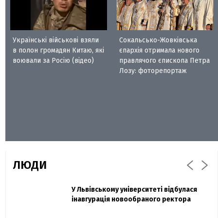
Українські військові взяли
Сокальсько-Жовківська
в полон громадян Китаю, які
єпархія отримала нового
воювали за Росію (відео)
правлячого єпископа Петра
Лозу: фоторепортаж
ЛЮДИ
Захисник "Азовсталі" Діанов вдруге
У Львівському університеті відбулася
Павло Дак
одружився та показав фото з весілля
інавгурація новообраного ректора
«Час не лікує, лише притуплює біль»:
сестра загиблого під Бахмутом Воїна з