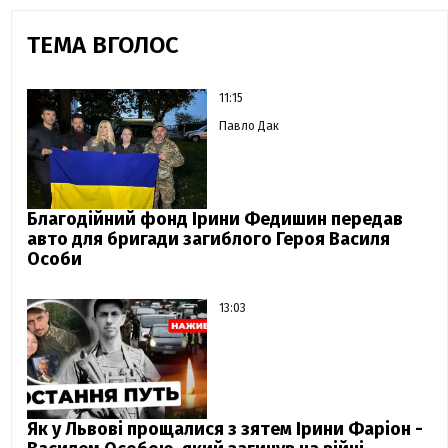
ТЕМА ВГОЛОС
11:15
Павло Дак
Благодійний фонд Ірини Федишин передав
авто для бригади загиблого Героя Василя
Особи
13:03
Як у Львові прощалися з зятем Ірини Фаріон -