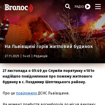
РАДІО
На Львівщині горів житловий будинок
27.11.2025 | 14:45 |
Редакція
27 листопада о 05:49 до Служби порятунку «101»
надійшло повідомлення про пожежу житлового
будинку в с. Поздимир Шептицького району.
Про це
повідомило
ДСНС Львівщини.
На момент прибуття вогнеборців до місця виклику