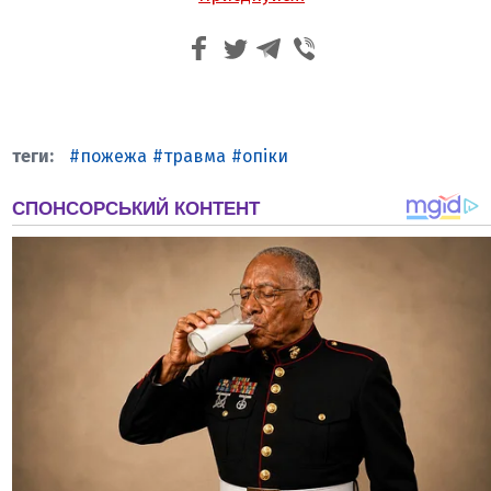
пожежа
травма
опіки