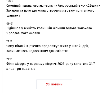
10:00
Сімейний підряд медіакілерів: як білоруський екс-КДБшник
Захаров та його дружина створили мережу політичного
шантажу
09:01
Відійшов у вічність колишній міський голова Золочева
Ярослав Максимович
21:41
Чому Віталій Юрченко продовжує жити у Швейцарії,
залишаючись недосяжним для слідства
21:21
Філіп Морріс у першому півріччі 2026 року сплатила 31.7
млрд грн податків
Усі новини