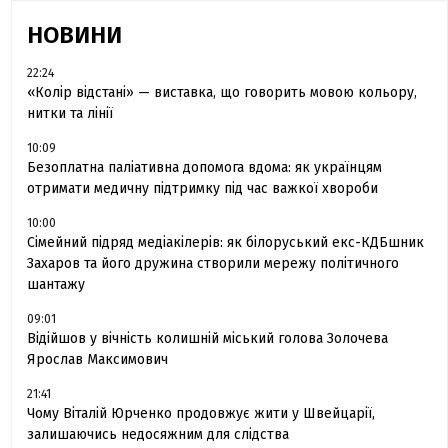
НОВИНИ
22:24
«Колір відстані» — виставка, що говорить мовою кольору,
нитки та лінії
10:09
Безоплатна паліативна допомога вдома: як українцям
отримати медичну підтримку під час важкої хвороби
10:00
Сімейний підряд медіакілерів: як білоруський екс-КДБшник
Захаров та його дружина створили мережу політичного
шантажу
09:01
Відійшов у вічність колишній міський голова Золочева
Ярослав Максимович
21:41
Чому Віталій Юрченко продовжує жити у Швейцарії,
залишаючись недосяжним для слідства