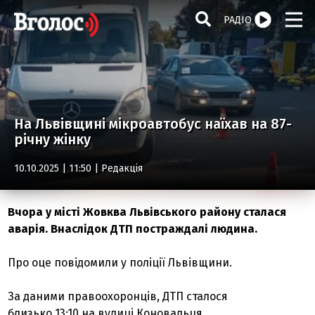
РАДІО
На Львівщині мікроавтобус наїхав на 87-
річну жінку
10.10.2025 | 11:50 |
Редакція
Вчора у місті Жовква Львівського району сталася
аварія. Внаслідок ДТП постраждалі людина.
Про оце повідомили у поліції Львівщини.
За даними правоохоронців, ДТП сталося
близько 13:10 на вулиці Коновальця.