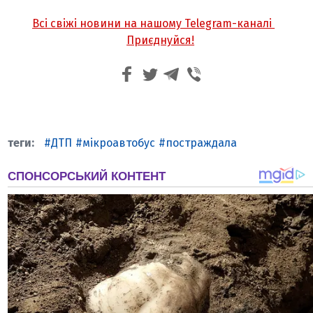
Всі свіжі новини на нашому Telegram-каналі
Приєднуйся!
ДТП
мікроавтобус
постраждала