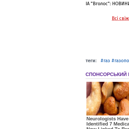
ІА "Вголос": НОВИН
Всі сві
газ
газоп