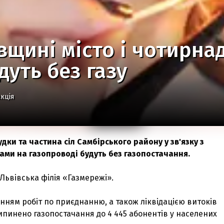
вщині місто і чотирна
дуть без газу
кція
удки та частина сіл Самбірського району у зв'язку з
ми на газопроводі будуть без газопостачання.
Львівська філія «Газмережі».
енням робіт по приєднанню, а також ліквідацією витоків
пинено газопостачання до 4 445 абонентів у населених