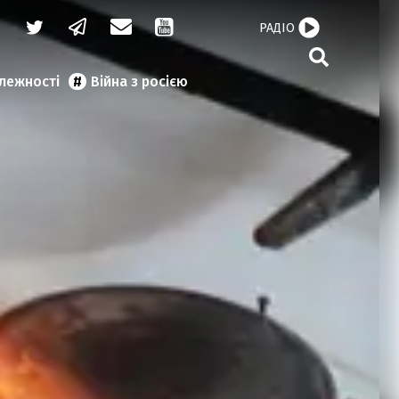
РАДІО
алежності
Війна з росією