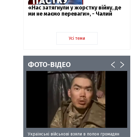
«Нас затягнули у жорстку війну, де
ми не маємо переваги», - Чалий
Усі теми
ФОТО-ВІДЕО
у-35
Українські військові взяли в полон громадян