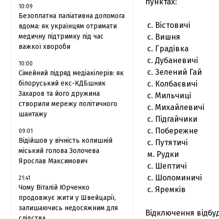
пунктах:
10:09
Безоплатна паліативна допомога
с. Вістовичі
вдома: як українцям отримати
медичну підтримку під час
с. Вишня
важкої хвороби
с. Градівка
с. Дубаневичі
10:00
с. Зелений Гай
Сімейний підряд медіакілерів: як
білоруський екс-КДБшник
с. Колбаєвичі
Захаров та його дружина
с. Мильчиці
створили мережу політичного
с. Михайлевичі
шантажу
с. Підгайчики
с. Побережне
09:01
Відійшов у вічність колишній
с. Путятичі
міський голова Золочева
м. Рудки
Ярослав Максимович
с. Шептичі
с. Шоломиничі
21:41
Чому Віталій Юрченко
с. Яремків
продовжує жити у Швейцарії,
залишаючись недосяжним для
Відключення відбу
слідства