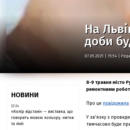
На Льві
доби бу
07.05.2025 | 15:54 |
Реда
8-9 травня місто Р
ремонтними робота
НОВИНИ
Про це
повідомила
22:24
«Колір відстані» — виставка, що
У зв'язку з провед
говорить мовою кольору, нитки
та лінії
тимчасово буде при