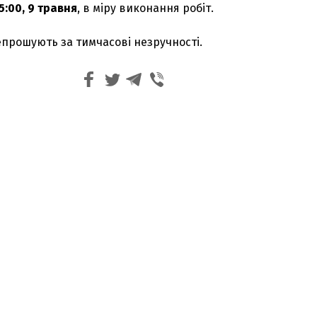
5:00, 9 травня
, в міру виконання робіт.
епрошують за тимчасові незручності.
З'явилося відео знищеного ворожого С