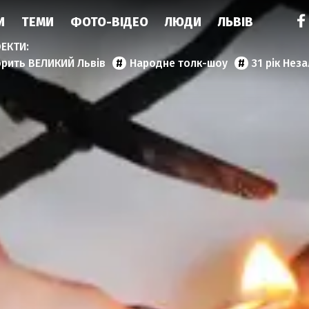
И
ТЕМИ
ФОТО-ВІДЕО
ЛЮДИ
ЛЬВІВ
орить ВЕЛИКИЙ Львів
Народне толк-шоу
31 рік Нез