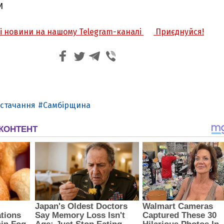
И
жі новини на нашому Telegram-каналі
Приєднуйся!
остачання
Самбірщина