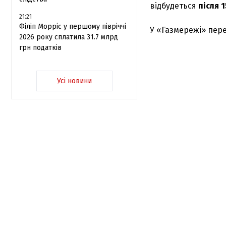
відбудеться
після 1
21:21
Філіп Морріс у першому півріччі
У «Газмережі» пер
2026 року сплатила 31.7 млрд
грн податків
Усі новини