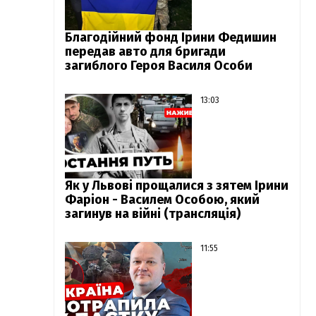
Благодійний фонд Ірини Федишин
передав авто для бригади
загиблого Героя Василя Особи
13:03
Як у Львові прощалися з зятем Ірини
Фаріон - Василем Особою, який
загинув на війні (трансляція)
11:55