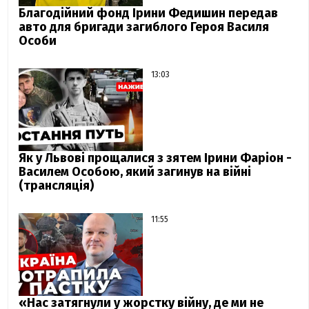
Благодійний фонд Ірини Федишин передав
авто для бригади загиблого Героя Василя
Особи
13:03
Як у Львові прощалися з зятем Ірини Фаріон -
Василем Особою, який загинув на війні
(трансляція)
11:55
«Нас затягнули у жорстку війну, де ми не