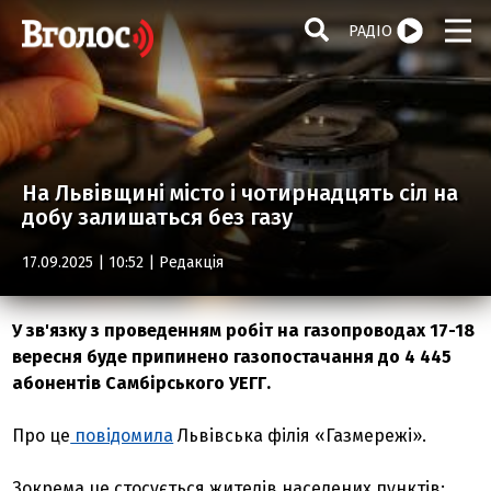
РАДІО
На Львівщині місто і чотирнадцять сіл на
добу залишаться без газу
17.09.2025 | 10:52 |
Редакція
У зв'язку з проведенням робіт на газопроводах 17-18
вересня буде припинено газопостачання до 4 445
абонентів Самбірського УЕГГ.
Про це
повідомила
Львівська філія «Газмережі».
Зокрема це стосується жителів населених пунктів: