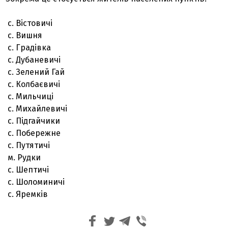
с. Вістовичі
с. Вишня
с. Градівка
с. Дубаневичі
с. Зелений Гай
с. Колбаєвичі
с. Мильчиці
с. Михайлевичі
с. Підгайчики
с. Побережне
с. Путятичі
м. Рудки
с. Шептичі
с. Шоломиничі
с. Яремків