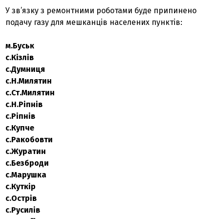
У зв’язку з ремонтними роботами буде припинено
подачу газу для мешканців населених пунктів:
м.Буськ
с.Кізлів
с.Думниця
с.Н.Милятин
с.Ст.Милятин
с.Н.Ріпнів
с.Ріпнів
с.Купче
с.Ракобовти
с.Журатин
с.Безброди
с.Марушка
с.Куткір
с.Острів
с.Русилів