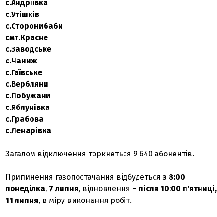
с.Андріївка
с.Утішків
с.Сторонибаби
смт.Красне
с.Заводське
с.Чаниж
с.Гаївське
с.Вербляни
с.Побужани
с.Яблунівка
с.Грабова
с.Ленарівка
Загалом відключення торкнеться 9 640 абонентів.
Припинення газопостачання відбудеться
з 8:00
понеділка, 7 липня
, відновлення –
після 10:00 п'ятниці,
11 липня
, в міру виконання робіт.