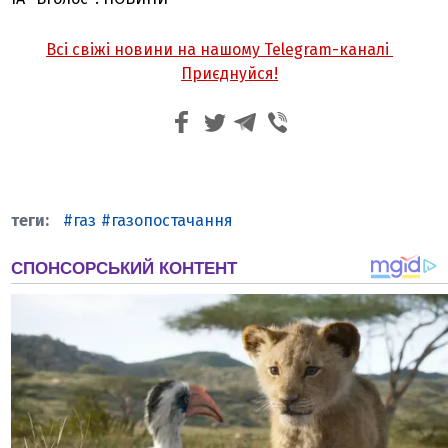
Всі свіжі новини на нашому Telegram-каналі
Приєднуйся!
газ
газопостачання