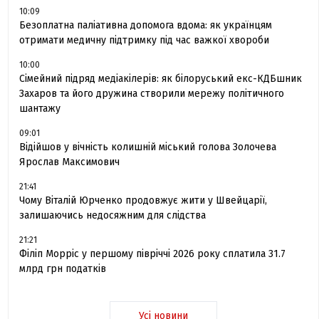
10:09
Безоплатна паліативна допомога вдома: як українцям
отримати медичну підтримку під час важкої хвороби
10:00
Сімейний підряд медіакілерів: як білоруський екс-КДБшник
Захаров та його дружина створили мережу політичного
шантажу
09:01
Відійшов у вічність колишній міський голова Золочева
Ярослав Максимович
21:41
Чому Віталій Юрченко продовжує жити у Швейцарії,
залишаючись недосяжним для слідства
21:21
Філіп Морріс у першому півріччі 2026 року сплатила 31.7
млрд грн податків
Усі новини