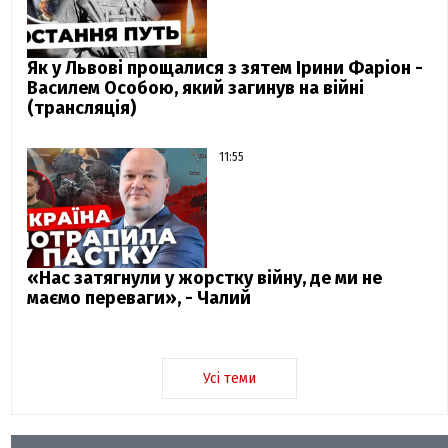
Як у Львові прощалися з зятем Ірини Фаріон -
Василем Особою, який загинув на війні
(трансляція)
11:55
«Нас затягнули у жорстку війну, де ми не
маємо переваги», - Чалий
Усі теми