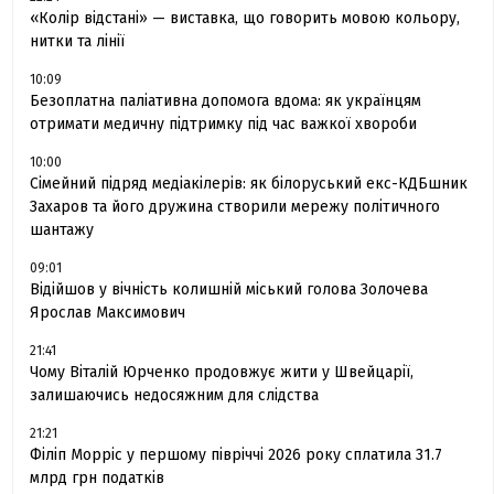
«Колір відстані» — виставка, що говорить мовою кольору,
нитки та лінії
10:09
Безоплатна паліативна допомога вдома: як українцям
отримати медичну підтримку під час важкої хвороби
10:00
Сімейний підряд медіакілерів: як білоруський екс-КДБшник
Захаров та його дружина створили мережу політичного
шантажу
09:01
Відійшов у вічність колишній міський голова Золочева
Ярослав Максимович
21:41
Чому Віталій Юрченко продовжує жити у Швейцарії,
залишаючись недосяжним для слідства
21:21
Філіп Морріс у першому півріччі 2026 року сплатила 31.7
млрд грн податків