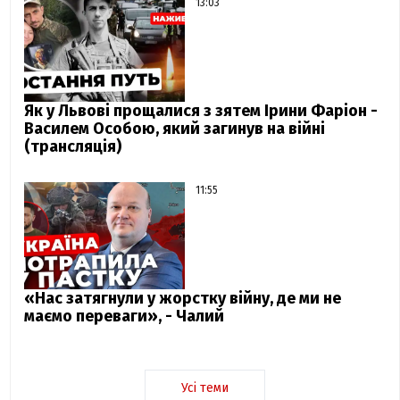
13:03
Як у Львові прощалися з зятем Ірини Фаріон -
Василем Особою, який загинув на війні
(трансляція)
11:55
«Нас затягнули у жорстку війну, де ми не
маємо переваги», - Чалий
Усі теми