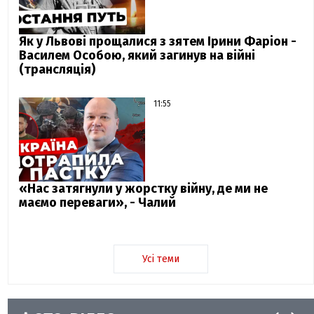
Як у Львові прощалися з зятем Ірини Фаріон -
Василем Особою, який загинув на війні
(трансляція)
11:55
«Нас затягнули у жорстку війну, де ми не
маємо переваги», - Чалий
Усі теми