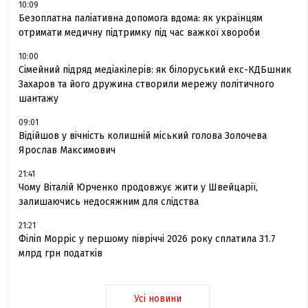
10:09
Безоплатна паліативна допомога вдома: як українцям
отримати медичну підтримку під час важкої хвороби
10:00
Сімейний підряд медіакілерів: як білоруський екс-КДБшник
Захаров та його дружина створили мережу політичного
шантажу
09:01
Відійшов у вічність колишній міський голова Золочева
Ярослав Максимович
21:41
Чому Віталій Юрченко продовжує жити у Швейцарії,
залишаючись недосяжним для слідства
21:21
Філіп Морріс у першому півріччі 2026 року сплатила 31.7
млрд грн податків
Усі новини