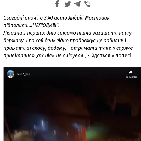
Сьогодні вночі, о 3.40 авто
Андрій Мостовик
підпалили....НЕЛЮДИ!!!".
Людина з перших днів свідомо пішла захищати нашу
державу, і по сей день гідно продовжує це робити! І
приїхати зі сходу, додому, - отримати таке « гаряче
привітання» ,аж ніяк не очікував
", - йдеться у дописі.