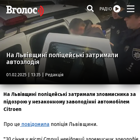
РАДІО
На Львівщині поліцейські затримали
автозлодія
01.02.2025 | 13:35 |
Редакція
На Львівщині поліцейські затримали зловмисника за
підозрою у незаконному заволодінні автомобілем
Citroen
Про це
повідомила
поліція Львівщини.
"
30 січня у місті Стрий невідомий зловмисник заволодів