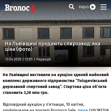
РАДІО
На Львівщині продають спирзавод: яка
ціна (фото)
13.04.2026 | 12:05 |
Редакція
На Львівщині виставили на аукціон єдиний майновий
комплекс державного підприємства “Гніздичівський
державний спиртовий завод”. Стартова ціна об’єкта
становить 3,26 млн грн.
Відповідний аукціон у п’ятницю, 10 квітня,
опублікували на порталі Prozorro Sale,
пише
LVIV.MEDIA.