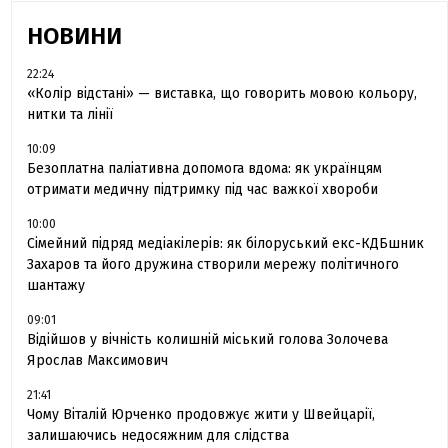
НОВИНИ
22:24
«Колір відстані» — виставка, що говорить мовою кольору,
нитки та лінії
10:09
Безоплатна паліативна допомога вдома: як українцям
отримати медичну підтримку під час важкої хвороби
10:00
Сімейний підряд медіакілерів: як білоруський екс-КДБшник
Захаров та його дружина створили мережу політичного
шантажу
09:01
Відійшов у вічність колишній міський голова Золочева
Ярослав Максимович
21:41
Чому Віталій Юрченко продовжує жити у Швейцарії,
залишаючись недосяжним для слідства