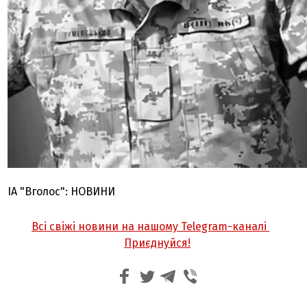
ІА "Вголос": НОВИНИ
Всі свіжі новини на нашому Telegram-каналі
Приєднуйся!