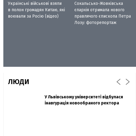
Українські військові взяли
Сокальсько-Жовківська
в полон громадян Китаю, які
єпархія отримала нового
воювали за Росію (відео)
правлячого єпископа Петра
Лозу: фоторепортаж
ЛЮДИ
Захисник "Азовсталі" Діанов вдруге
У Львівському університеті відбулася
Павло Дак
одружився та показав фото з весілля
інавгурація новообраного ректора
«Час не лікує, лише притуплює біль»:
сестра загиблого під Бахмутом Воїна з
Буковини розповіла про брата