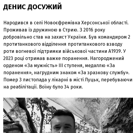
ДЕНИС ДОСУЖИЙ
Народився в селі Новоєфремівка Херсонської області.
Проживав із дружиною в Стрию. З 2016 року
добровільно став на захист України. Був командиром 2
протитанкового відділення протитанкового взводу
роти вогневої підтримки військової частини А1939. У
2023 році отримав важке поранення. Нагороджений
орденом «За мужність» ІІІ ступеня, медаллю «За
поранення», нагрудним знаком «За зразкову службу».
Помер 3 листопада у лікарні в місті Луцьк, перебуваючи
на реабілітації. Воїну було 34 роки.