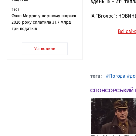
вдень 19 – 21° тепл
21:21
ІА "Вголос": НОВИН
Філіп Морріс у першому півріччі
2026 року сплатила 31.7 млрд
грн податків
Всі сві
Усі новини
Погода
д