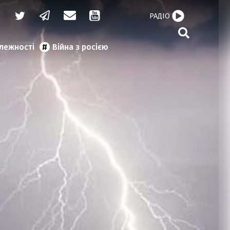
РАДІО
алежності
Війна з росією