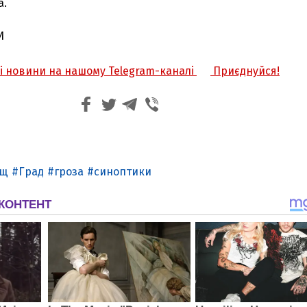
а.
И
жі новини на нашому Telegram-каналі
Приєднуйся!
ощ
Град
гроза
синоптики
З'явилося відео знищеного ворожого С