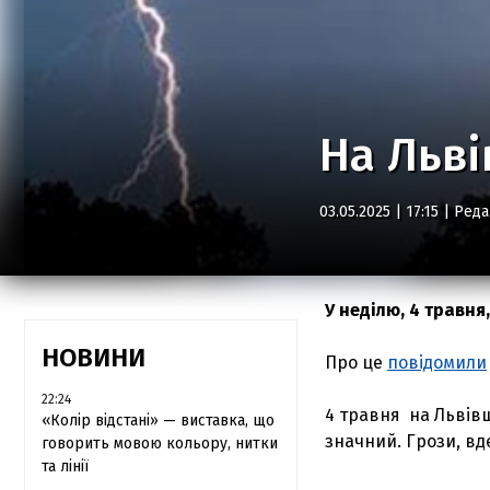
На Льві
03.05.2025 | 17:15 |
Реда
У неділю, 4 травня
НОВИНИ
Про це
повідомили
22:24
4 травня на Львів
«Колір відстані» — виставка, що
значний. Грози, вд
говорить мовою кольору, нитки
та лінії