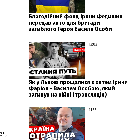
Благодійний фонд Ірини Федишин
передав авто для бригади
загиблого Героя Василя Особи
13:03
Як у Львові прощалися з зятем Ірини
Фаріон - Василем Особою, який
загинув на війні (трансляція)
11:55
3°,