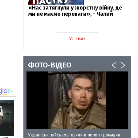
«Нас затягнули у жорстку війну, де
ми не маємо переваги», - Чалий
Усі теми
ФОТО-ВІДЕО
у-35
Українські військові взяли в полон громадян