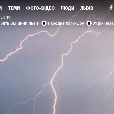
И
ТЕМИ
ФОТО-ВІДЕО
ЛЮДИ
ЛЬВІВ
орить ВЕЛИКИЙ Львів
Народне толк-шоу
31 рік Нез