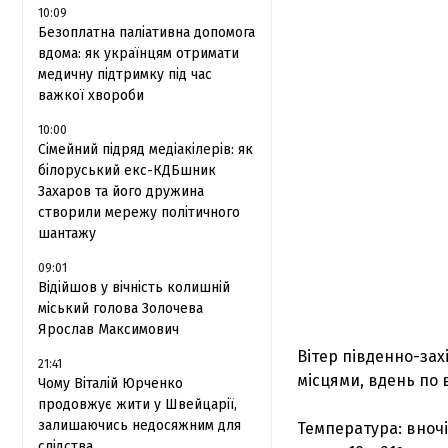
10:09
Безоплатна паліативна допомога
вдома: як українцям отримати
медичну підтримку під час
важкої хвороби
10:00
Сімейний підряд медіакілерів: як
білоруський екс-КДБшник
Захаров та його дружина
створили мережу політичного
шантажу
09:01
Відійшов у вічність колишній
міський голова Золочева
Ярослав Максимович
Вітер південно-захі
21:41
місцями, вдень по в
Чому Віталій Юрченко
продовжує жити у Швейцарії,
залишаючись недосяжним для
Температура: вночі 1
слідства