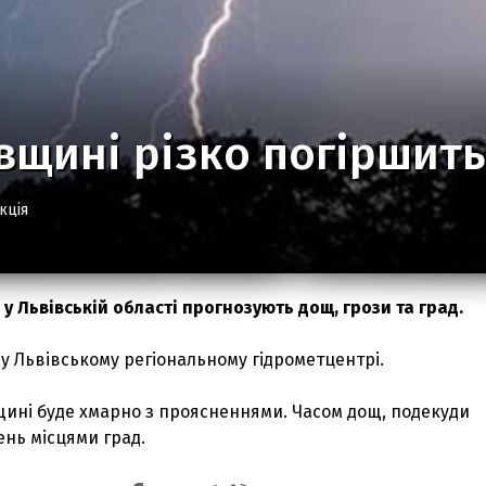
вщині різко погіршить
кція
, у Львівській області прогнозують дощ, грози та град.
у Львівському регіональному гідрометцентрі.
щині буде хмарно з проясненнями. Часом дощ, подекуди
ень місцями град.