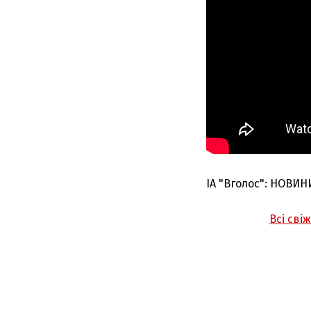
ІА "Вголос": НОВИН
Всі сві