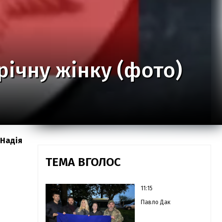
річну жінку (фото)
 Надія
ТЕМА ВГОЛОС
11:15
Павло Дак