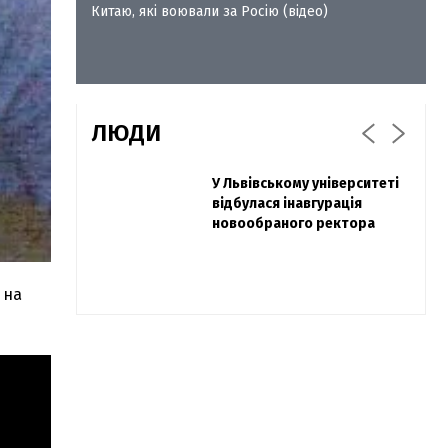
Китаю, які воювали за Росію (відео)
ЛЮДИ
Захисник "Азовсталі" Діанов
У Львівському університеті
Павло Дак
вдруге одружився та
відбулася інавгурація
«Час не лікує, лише
показав фото з весілля
новообраного ректора
притуплює біль»: сестра
загиблого під Бахмутом
Воїна з Буковини розповіла
про брата
 на