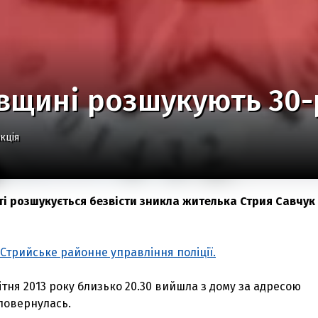
вщині розшукують 30-
кція
ті розшукується безвісти зникла жителька Стрия Савчук
Стрийське районне управління поліції.
вітня 2013 року близько 20.30 вийшла з дому за адресою
повернулась.