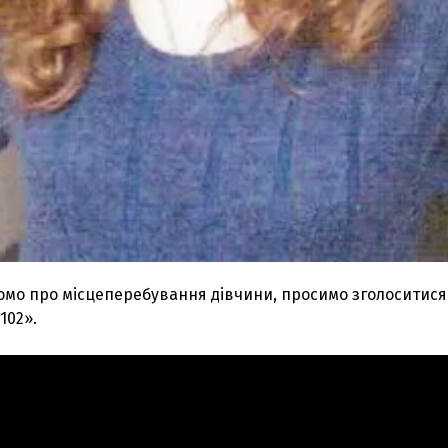
омо про місцеперебування дівчини, просимо зголоситися
102».