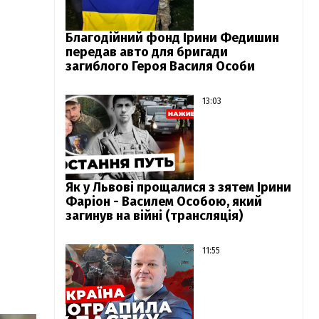
Благодійний фонд Ірини Федишин
передав авто для бригади
загиблого Героя Василя Особи
13:03
Як у Львові прощалися з зятем Ірини
Фаріон - Василем Особою, який
загинув на війні (трансляція)
11:55