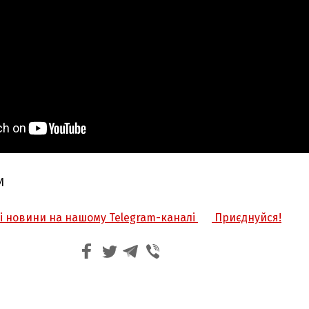
И
жі новини на нашому Telegram-каналі
Приєднуйся!