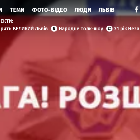
И
ТЕМИ
ФОТО-ВІДЕО
ЛЮДИ
ЛЬВІВ
орить ВЕЛИКИЙ Львів
Народне толк-шоу
31 рік Нез