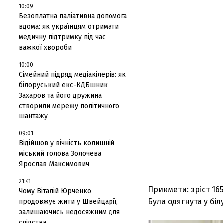
10:09
Безоплатна паліативна допомога
вдома: як українцям отримати
медичну підтримку під час
важкої хвороби
10:00
Сімейний підряд медіакілерів: як
білоруський екс-КДБшник
Захаров та його дружина
створили мережу політичного
шантажу
09:01
Відійшов у вічність колишній
міський голова Золочева
Ярослав Максимович
21:41
Прикмети: зріст 165
Чому Віталій Юрченко
Була одягнута у бі
продовжує жити у Швейцарії,
залишаючись недосяжним для
слідства