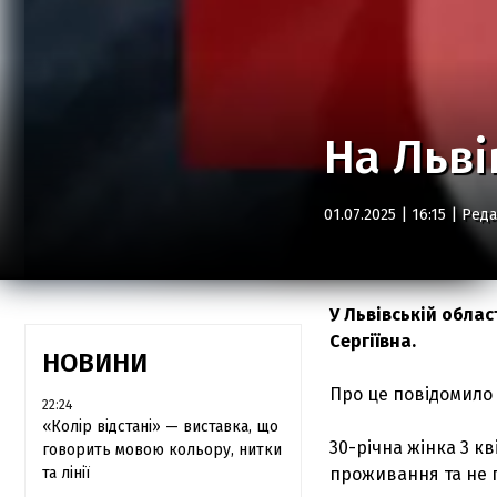
На Льві
01.07.2025 | 16:15 |
Реда
У Львівській облас
Сергіївна.
НОВИНИ
Про це повідомило
22:24
«Колір відстані» — виставка, що
30-річна жінка 3 к
говорить мовою кольору, нитки
та лінії
проживання та не 