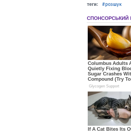
розшук