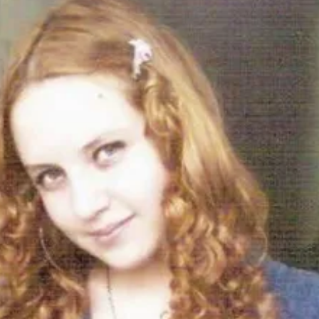
З'явилося відео знищеного ворожого С