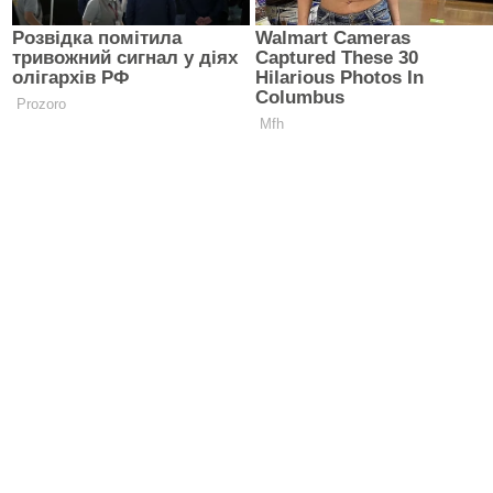
НОВИНИ
22:24
«Колір відстані» — виставка, що говорить мовою кольору,
нитки та лінії
10:09
Безоплатна паліативна допомога вдома: як українцям
отримати медичну підтримку під час важкої хвороби
10:00