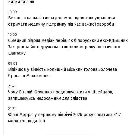
нитки та лінії
10:09
Безоплатна паліативна допомога вдома: як українцям
отримати медичну підтримку під час важкої хвороби
10:00
Сімейний підряд медіакілерів: як білоруський екс-КДБшник
Захаров та його дружина створили мережу політичного
шантажу
09:01
Відійшов у вічність колишній міський голова Золочева
Ярослав Максимович
21:41
Чому Віталій Юрченко продовжує жити у Швейцарії,
залишаючись недосяжним для слідства
21:21
Філіп Морріс у першому півріччі 2026 року сплатила 31.7
млрд грн податків