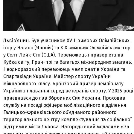
Львів’янин. Був учасником XVIII зимових Олімпійських
ігор у Нагано (Японія) та XIX зимових Олімпійських ігор
у Солт-Лейк-Сіті (США). Переможець і призер етапів
Кубка світу, Гран-прі та багатьох міжнародних змагань.
Неодноразовий переможець чемпіонатів України та
Спартакіади України. Майстер спорту України
міжнародного класу. Бронзовий призер чемпіонату
України з плавання серед ветеранів спорту. У 2025 році
приєднався до лав Збройних Сил України. Проходив
службу на посаді офіцера мобілізаційного відділення
Галицько-Франківського об’єднаного районного
територіального центру комплектування та соціальної
підтримки міста Львова. Нагороджений медалями «За
мужність в охороні державного кордону», «За сумлінну