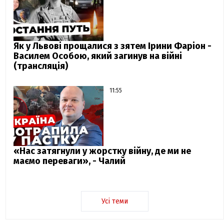
Як у Львові прощалися з зятем Ірини Фаріон -
Василем Особою, який загинув на війні
(трансляція)
11:55
«Нас затягнули у жорстку війну, де ми не
маємо переваги», - Чалий
Усі теми