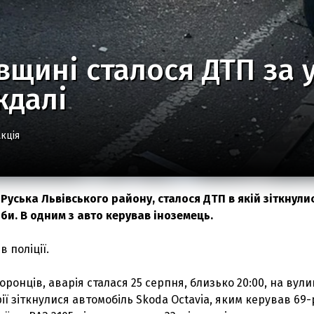
вщині сталося ДТП за у
ждалі
кція
-Руська Львівського району, сталося ДТП в якій зіткнули
би. В одним з авто керував іноземець.
 поліції.
ронців, аварія сталася 25 серпня, близько 20:00, на вули
ії зіткнулися автомобіль Skoda Octavia, яким керував 69