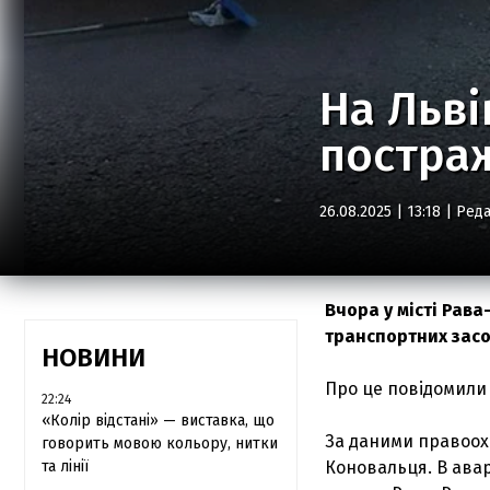
На Льві
постра
26.08.2025 | 13:18 |
Реда
Вчора у місті Рава
транспортних засо
НОВИНИ
Про це повідомили в
22:24
«Колір відстані» — виставка, що
За даними правоохо
говорить мовою кольору, нитки
та лінії
Коновальця. В авар