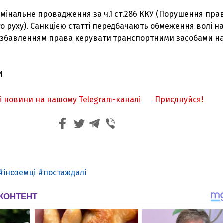
имінальне провадження за ч.1 ст.286 ККУ (Порушення пра
 руху). Санкцією статті передбачають обмеження волі на
 позбавленням права керувати транспортними засобами на
И
жі новини на нашому Telegram-каналі
Приєднуйся!
іноземці
постаждалі
З'явилося відео знищеного ворожого С