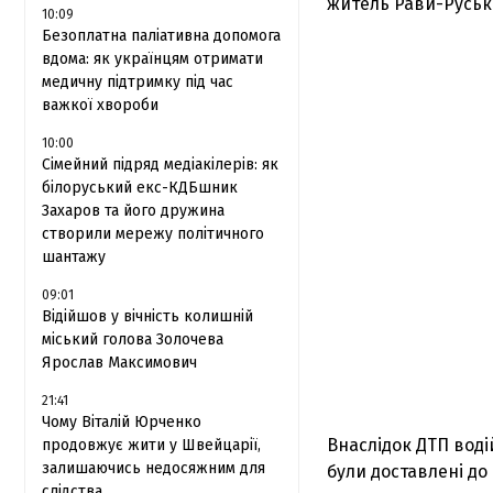
житель Рави-Русько
10:09
Безоплатна паліативна допомога
вдома: як українцям отримати
медичну підтримку під час
важкої хвороби
10:00
Сімейний підряд медіакілерів: як
білоруський екс-КДБшник
Захаров та його дружина
створили мережу політичного
шантажу
09:01
Відійшов у вічність колишній
міський голова Золочева
Ярослав Максимович
21:41
Чому Віталій Юрченко
Внаслідок ДТП воді
продовжує жити у Швейцарії,
залишаючись недосяжним для
були доставлені до
слідства