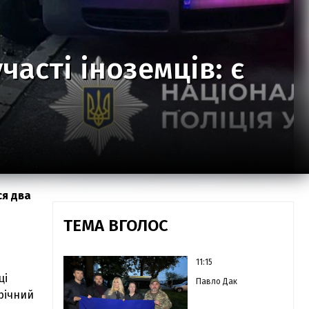
часті іноземців: є
ся два
ТЕМА ВГОЛОС
11:15
ці
Павло Дак
-річний