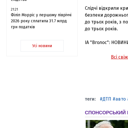
Слідчі відкрили кр
21:21
безпеки дорожнього
Філіп Морріс у першому півріччі
2026 року сплатила 31.7 млрд
до трьох років, з
грн податків
до трьох років.
ІА "Вголос": НОВИН
Усі новини
Всі сві
ДТП
авто