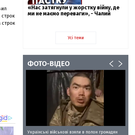
«Нас затягнули у жорстку війну, де
вил
ми не маємо переваги», - Чалий
 строк
 строк
Усі теми
ФОТО-ВІДЕО
у-35
Українські військові взяли в полон громадян