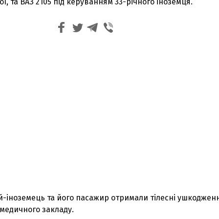
ї, та ВАЗ 2105 під керуванням 33-річного іноземця.
й-іноземець та його пасажир отримали тілесні ушкодженн
 медичного закладу.