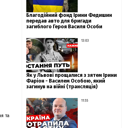
Благодійний фонд Ірини Федишин
передав авто для бригади
загиблого Героя Василя Особи
13:03
Як у Львові прощалися з зятем Ірини
Фаріон - Василем Особою, який
загинув на війні (трансляція)
11:55
я та