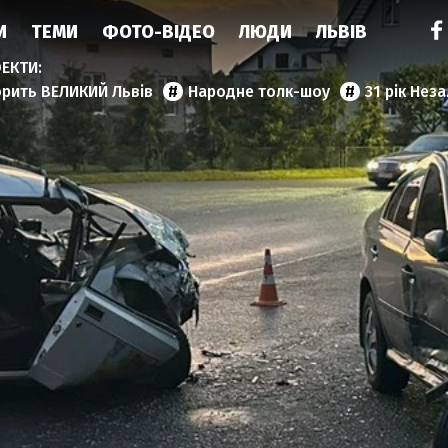
И
ТЕМИ
ФОТО-ВІДЕО
ЛЮДИ
ЛЬВІВ
орить ВЕЛИКИЙ Львів
Народне толк-шоу
31 рік Нез