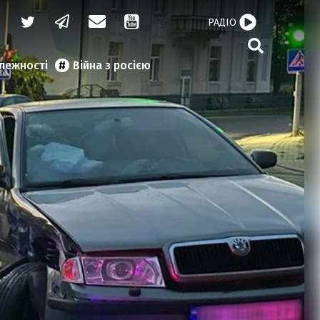
РАДІО
алежності
Війна з росією