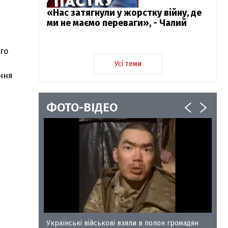
«Нас затягнули у жорстку війну, де
ми не маємо переваги», - Чалий
го
Усі теми
ання
ФОТО-ВІДЕО
у-35
Українські військові взяли в полон громадян