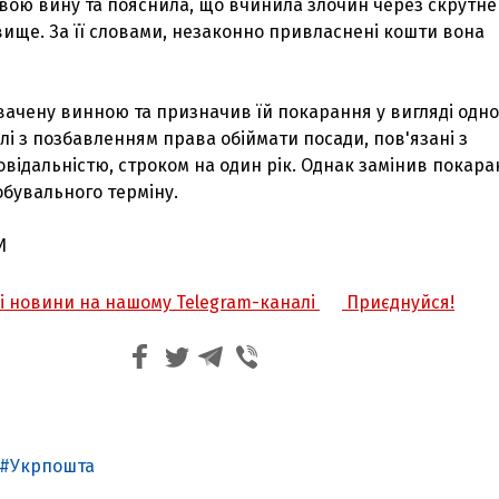
свою вину та пояснила, що вчинила злочин через скрутне
ище. За її словами, незаконно привласнені кошти вона
вачену винною та призначив їй покарання у вигляді одно
і з позбавленням права обіймати посади, пов'язані з
відальністю, строком на один рік. Однак замінив покар
бувального терміну.
И
жі новини на нашому Telegram-каналі
Приєднуйся!
Укрпошта
З'явилося відео знищеного ворожого С