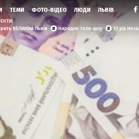
И
ТЕМИ
ФОТО-ВІДЕО
ЛЮДИ
ЛЬВІВ
орить ВЕЛИКИЙ Львів
Народне толк-шоу
31 рік Нез