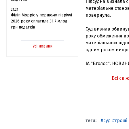
Підсудна визнала 
матеріальне станов
21:21
повернула.
Філіп Морріс у першому півріччі
2026 року сплатила 31.7 млрд
грн податків
Суд визнав обвину
року обмеження вол
матеріальною відпо
Усі новини
одним роком випро
ІА "Вголос": НОВИН
Всі сві
суд
гроші