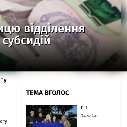
ицю відділення
 субсидій
” у
ТЕМА ВГОЛОС
11:15
Павло Дак
лату