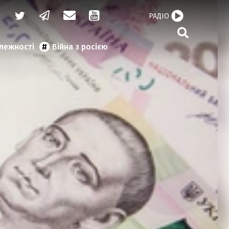
РАДІО
алежності
Війна з росією