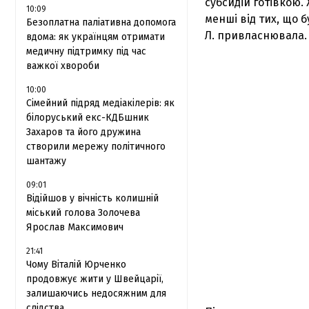
субсидій готівкою.
10:09
менші від тих, що б
Безоплатна паліативна допомога
Л. привласнювала.
вдома: як українцям отримати
медичну підтримку під час
важкої хвороби
10:00
Сімейний підряд медіакілерів: як
білоруський екс-КДБшник
Захаров та його дружина
створили мережу політичного
шантажу
09:01
Відійшов у вічність колишній
міський голова Золочева
Ярослав Максимович
21:41
Чому Віталій Юрченко
продовжує жити у Швейцарії,
залишаючись недосяжним для
слідства