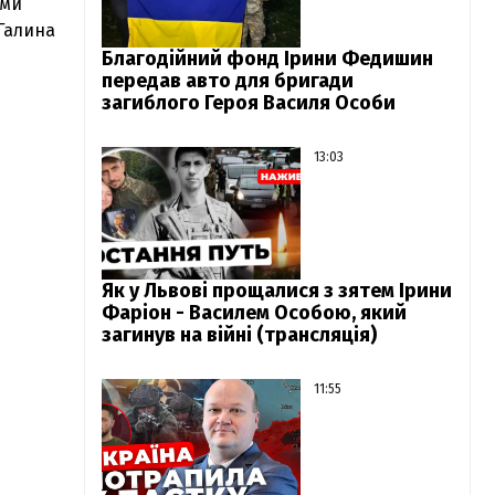
уми
 Галина
Благодійний фонд Ірини Федишин
передав авто для бригади
загиблого Героя Василя Особи
13:03
Як у Львові прощалися з зятем Ірини
Фаріон - Василем Особою, який
загинув на війні (трансляція)
11:55