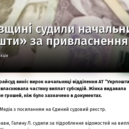
вщині судили начальн
шти» за привласнення
кція
райсуд виніс вирок начальниці відділення АТ “Укрпошта
ивласнювала частину виплат субсидій. Жінка видавала
 грошей, ніж було зазначено в документах.
Медіа з посиланням на Єдиний судовий реєстр.
ави, Галину Л. судили за підроблення відомостей на вип