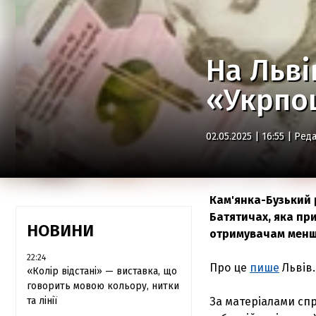
На Льві
«Укрпо
02.05.2025 | 16:55 |
Реда
Кам'янка-Бузький 
Батятичах, яка пр
НОВИНИ
отримувачам менше
22:24
Про це
пише
Львів.
«Колір відстані» — виставка, що
говорить мовою кольору, нитки
та лінії
За матеріалами спр