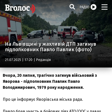
РАДІО
На Львівщині у жахливій ДТП загинув
підполковник Павло Павлик (фото)
21.07.2025 | 17:20 |
Редакція
Вчора, 20 липня, трагічно загинув військовий з
Яворова - підполковник Павлик Павло
Володимирович, 1979 року народження.
Про це інформує Яворівська міська рада.
Павло брав участь в бойових діях АТО/ООС у лавах