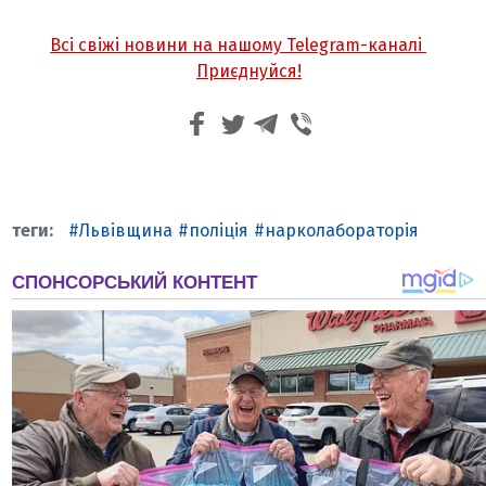
Всі свіжі новини на нашому Telegram-каналі
Приєднуйся!
Львівщина
поліція
нарколабораторія