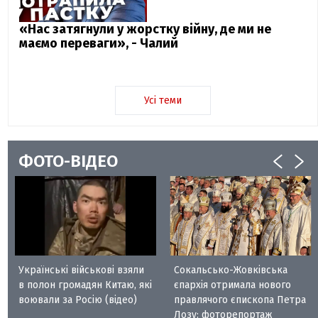
«Нас затягнули у жорстку війну, де ми не
маємо переваги», - Чалий
Усі теми
ФОТО-ВІДЕО
Українські військові взяли
Сокальсько-Жовківська
в полон громадян Китаю, які
єпархія отримала нового
воювали за Росію (відео)
правлячого єпископа Петра
Лозу: фоторепортаж