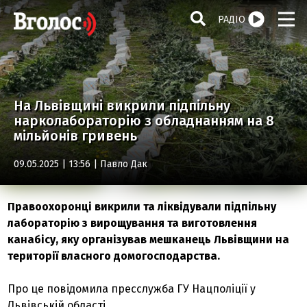
РАДІО
На Львівщині викрили підпільну
нарколабораторію з обладнанням на 8
мільйонів гривень
09.05.2025 | 13:56 |
Павло Дак
Правоохоронці викрили та ліквідували підпільну
лабораторію з вирощування та виготовлення
канабісу, яку організував мешканець Львівщини на
території власного домогосподарства.
Про це повідомила пресслужба ГУ Нацполіції у
Львівській області.