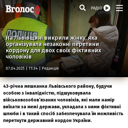
РАДІО
На Львівщині викрили жінку, яка
організувала незаконні перетини
кордону для двох своїх фіктивних
чоловіків
07.04.2025 | 11:34 |
Редакція
43-річна мешканка Львівського району, будучи
особою з інвалідністю, підшуковувала
військовозобов’язаних чоловіків, які мали намір
виїхати за межі держави, укладала з ними фіктивні
шлюби і в такий спосіб забезпечувала їм можливість
перетнути державний кордон України.