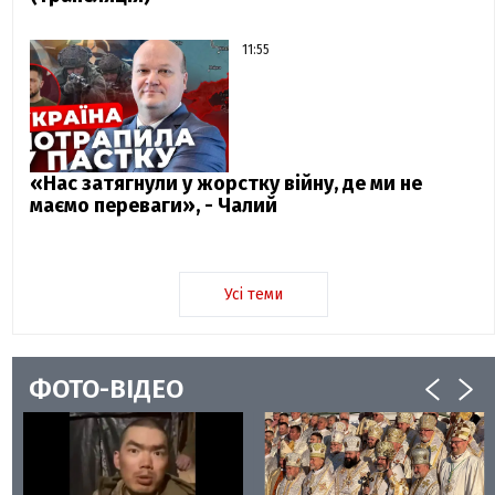
11:55
«Нас затягнули у жорстку війну, де ми не
маємо переваги», - Чалий
Усі теми
ФОТО-ВІДЕО