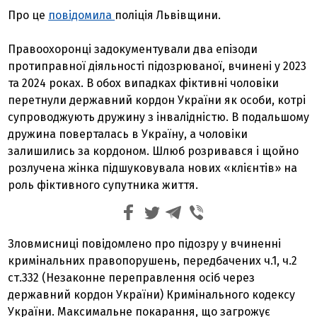
Про це
повідомила
поліція Львівщини.
Правоохоронці задокументували два епізоди
протиправної діяльності підозрюваної, вчинені у 2023
та 2024 роках. В обох випадках фіктивні чоловіки
перетнули державний кордон України як особи, котрі
супроводжують дружину з інвалідністю. В подальшому
дружина поверталась в Україну, а чоловіки
залишились за кордоном. Шлюб розривався і щойно
розлучена жінка підшуковувала нових «клієнтів» на
роль фіктивного супутника життя.
Зловмисниці повідомлено про підозру у вчиненні
кримінальних правопорушень, передбачених ч.1, ч.2
ст.332 (Незаконне переправлення осіб через
державний кордон України) Кримінального кодексу
України. Максимальне покарання, що загрожує