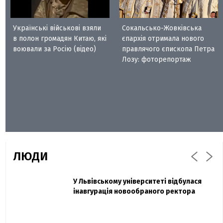
Українські військові взяли
Сокальсько-Жовківська
в полон громадян Китаю, які
єпархія отримала нового
воювали за Росію (відео)
правлячого єпископа Петра
Лозу: фоторепортаж
ЛЮДИ
Захисник "Азовсталі" Діанов вдруге
У Львівському університеті відбулася
Павло Дак
одружився та показав фото з весілля
інавгурація новообраного ректора
«Час не лікує, лише притуплює біль»:
сестра загиблого під Бахмутом Воїна з
Буковини розповіла про брата