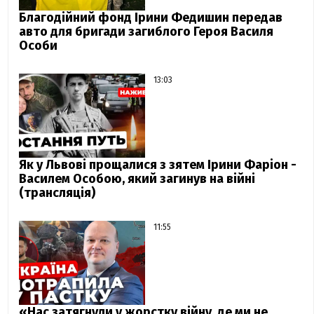
Благодійний фонд Ірини Федишин передав
авто для бригади загиблого Героя Василя
Особи
13:03
Як у Львові прощалися з зятем Ірини Фаріон -
Василем Особою, який загинув на війні
(трансляція)
11:55
«Нас затягнули у жорстку війну, де ми не