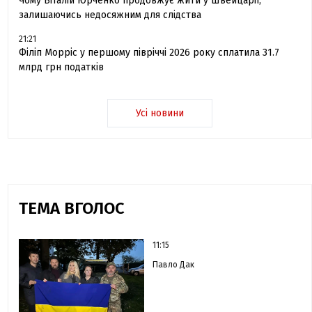
Чому Віталій Юрченко продовжує жити у Швейцарії,
залишаючись недосяжним для слідства
21:21
Філіп Морріс у першому півріччі 2026 року сплатила 31.7
млрд грн податків
Усі новини
ТЕМА ВГОЛОС
11:15
Павло Дак