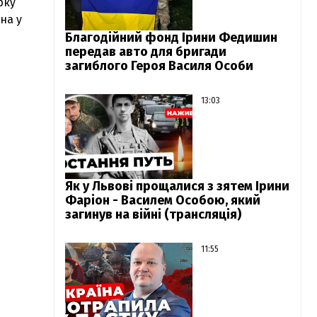
рку
на у
Благодійний фонд Ірини Федишин
передав авто для бригади
загиблого Героя Василя Особи
13:03
Як у Львові прощалися з зятем Ірини
Фаріон - Василем Особою, який
загинув на війні (трансляція)
11:55