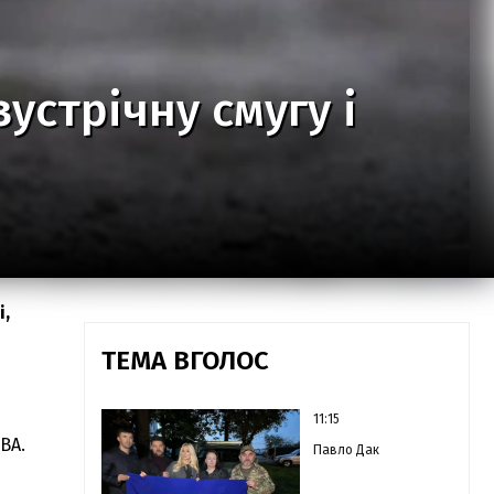
зустрічну смугу і
і,
ТЕМА ВГОЛОС
11:15
ВА.
Павло Дак