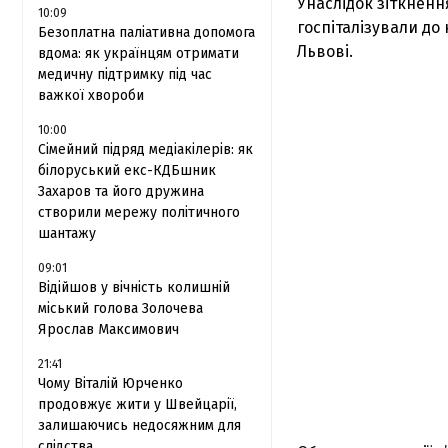
Унаслідок зіткненн
10:09
госпіталізували до
Безоплатна паліативна допомога
Львові.
вдома: як українцям отримати
медичну підтримку під час
важкої хвороби
10:00
Сімейний підряд медіакілерів: як
білоруський екс-КДБшник
Захаров та його дружина
створили мережу політичного
шантажу
09:01
Відійшов у вічність колишній
міський голова Золочева
Ярослав Максимович
21:41
Чому Віталій Юрченко
продовжує жити у Швейцарії,
залишаючись недосяжним для
слідства