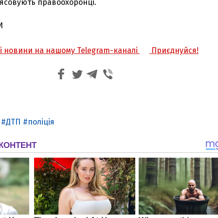
’ясовують правоохоронці.
И
жі новини на нашому Telegram-каналі
Приєднуйся!
ДТП
поліція
З'явилося відео знищеного ворожого С