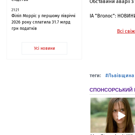
Обставини аварії з
21:21
ІА "Вголос": НОВИН
Філіп Морріс у першому півріччі
2026 року сплатила 31.7 млрд
грн податків
Всі сві
Усі новини
Львівщина