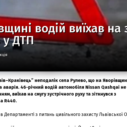
вщині водій виїхав на 
 у ДТП
кція
вів–Краківець” неподалік села Рулево, що на Яворівщин
а аварія. 46-річний водій автомобіля Nissan Qashqai не
ням, виїхав на смугу зустрічного руху та зіткнувся з
a R440.
в Департаменті з питань цивільного захисту Львівської О