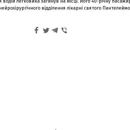
я водій легковика загинув на місці. Його 40-річну пасажи
 нейрохірургічного відділення лікарні святого Пантелеймо