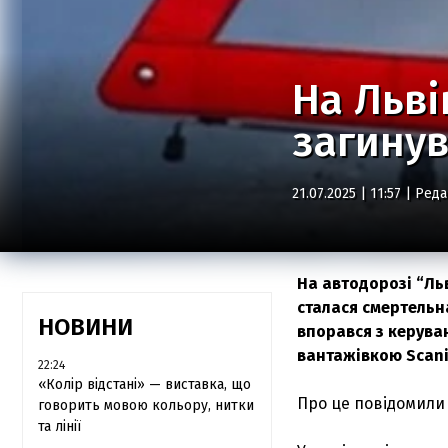
На Льві
загинув
21.07.2025 | 11:57 |
Реда
На автодорозі “Ль
сталася смертельн
НОВИНИ
впорався з керуван
вантажівкою Scani
22:24
«Колір відстані» — виставка, що
Про це повідомили 
говорить мовою кольору, нитки
та лінії