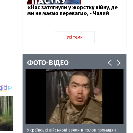
«Нас затягнули у жорстку війну, де
ми не маємо переваги», - Чалий
Усі теми
ФОТО-ВІДЕО
у-35
Українські військові взяли в полон громадян