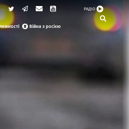
РАДІО
алежності
Війна з росією